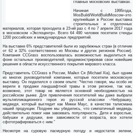
главных московских выставках.
Начиная с 1995года,
MosBuild/WorldBuildMoscow–это
крупнейшая в России выставка
строительных и отделочных
материалов, которая проходила в 23-ий раз с 4 по 7 апреля 2017 года
в московском «Экспоцентр». Всего 64 490 человек посетили стенды
1200 российских и международных предприятий.
На выставке 6% представителей были из зарубежных стран (в отличие
от 62 и 32% соответственно из Москвы и других регионов России).
Компания CCGrass воспользовалась возможностью выделиться на
фоне остальных производителей, продемонстрировав свои новейшие
решения в области искусственного покрытия мирового класса.
Представитель CCGrass в России, Майкл Ся (Michael Xia), был одним
из многих руководителей компании, которые посетили московскую
выставку. Он поделился о своем опыте: “Честно говоря, мы особо не
верили в продажи ландшафтной травы в этом регионе, так как,
возможно, этот товар не является основной необходимостью на
российском рынке. Для привлечения посетителей мы даже выбрали
мультипликационного героя из русской классики –Чебурашку,
медведя, который выглядит как Микки Маус, в качестве талисмана
нашей продукции. Позднее мы убедились, что симпатичный медведь
действительно помог нам завоевать популярность. Дети и взрослые,
бабушки и дедушки, вне зависимости от возраста, все хотели
сфотографироваться с ним.”
Несмотря на суровую пасмурную погоду и недостаток зелени,