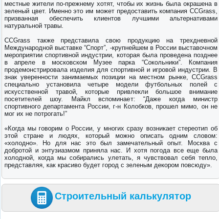
местные жители по-прежнему хотят, чтобы их жизнь была окрашена в
зеленый цвет. Именно это им может предоставить компания CCGrass,
призванная обеспечить клиентов лучшими альтернативами
натуральной травы.
CCGrass также представила свою продукцию на трехдневной
Международной выставке “Спорт”, -крупнейшем в России выставочном
мероприятии спортивной индустрии, которая была проведена позднее
в апреле в московском Музее парка “Сокольники”. Компания
продемонстрировала изделия для спортивной и игровой индустрии. В
знак уверенности занимаемых позиции на местном рынке, CCGrass
специально установила четыре модели футбольных полей с
искусственной травой, которые привлекли большое внимание
посетителей шоу. Майкл вспоминает: “Даже когда министр
спортивного департамента России, г-н Колобков, прошел мимо, он не
мог их не потрогать!”
«Когда мы говорим о России, у многих сразу возникает стереотип об
этой стране и людях, который можно описать одним словом:
«холодно». Но для нас это был замечательный опыт. Москва с
добротой и энтузиазмом приняла нас. И хотя погода все еще была
холодной, когда мы собирались улетать, я чувствовал себя тепло,
представляя, как красиво будет город с зеленым декором повсюду».
Строительный калькулятор