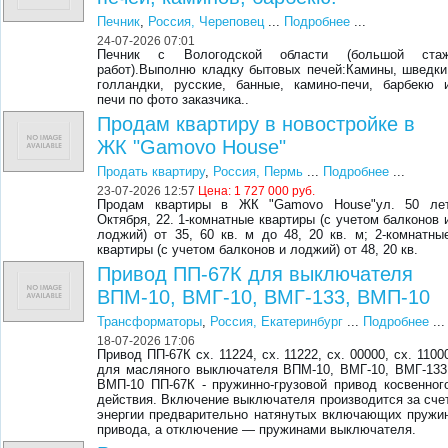
Печник
,
Россия, Череповец
...
Подробнее
...
24-07-2026 07:01
Печник с Вологодской области (большой ста
работ).Выполню кладку бытовых печей:Камины, шведки
голландки, русские, банные, камино-печи, барбекю 
печи по фото заказчика..
Продам квартиру в новостройке в
ЖК "Gamovo House"
Продать квартиру
,
Россия, Пермь
...
Подробнее
...
23-07-2026 12:57
Цена:
1 727 000 руб.
Продам квартиры в ЖК "Gamovo House"ул. 50 ле
Октября, 22. 1-комнатные квартиры (с учетом балконов 
лоджий) от 35, 60 кв. м до 48, 20 кв. м; 2-комнатны
квартиры (с учетом балконов и лоджий) от 48, 20 кв.
Привод ПП-67К для выключателя
ВПМ-10, ВМГ-10, ВМГ-133, ВМП-10
Трансформаторы
,
Россия, Екатеринбург
...
Подробнее
...
18-07-2026 17:06
Привод ПП-67К сх. 11224, сх. 11222, сх. 00000, сх. 1100
для масляного выключателя ВПМ-10, ВМГ-10, ВМГ-133
ВМП-10 ПП-67К - пружинно-грузовой привод косвенног
действия. Включение выключателя производится за сче
энергии предварительно натянутых включающих пружи
привода, а отключение — пружинами выключателя.