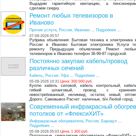
Выдадим гарантийную квитанцию, а пенсионера
сделаем скидку.
Ремонт любых телевизоров в
Иваново
Прочие услуги
,
Россия, Иваново
...
Подробнее
...
07-08-2026 05:57
Рубрика объявления: Бытовая техника и электроника 
России в Иваново Бытовая электроника Услуги п
ремонту Предыдущее объявление Ремонт любы
телевизоров в Иваново телефон 36-99-97 городской.
Постоянно закупаю кабель/провод
различных сечений
Кабель
,
Россия, Уфа
...
Подробнее
...
05-08-2026 10:31
Цена:
300 000 руб.
Куплю кабель силовой, кабель контрольный, кабел
гибкий шланговый, провод с хранения
невостребованный, неликвид, остатки, новый, оптом
Дорого. Самовывоз Расчет: наличные, б/н Любой город.
Современный инфракрасный обогре
потолков от «ФлексиХИТ»
Инфракрасные обогреватели
,
Россия, Барнаул
...
Подробнее
...
05-08-2026 05:03
Цена:
1 300 руб.
Потолочные, сверхлегкие обогреватели «ФлексиХИТ» 