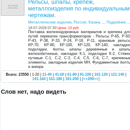
Рельсы, шпалы, крепеж,
металлоизделия по индивидуальным
чертежам.
Металлические изделия
,
Россия, Казань
...
Подробнее
..
18-07-2026 07:30
Цена:
10 руб.
Поставка железнодорожных материалов и крепежа дл
путей перекатки трансформаторов - Рельсы Р-65, Р-50
Р-43, Р-38, Р-33, Р-24, Р-18, Р-11, крановые рельс
КР-70, КР-80, КР-100, КР-120, КР-140, накладки
подкладки, болты, шпалы деревянные и шпал
железобетонные, накладки К-1, подкладки К-2, Стяжк
путевые С-1, С-2, С-3, С-4, С-5, С-6, С-7, крепежны
элементы, закладные изделия МН, Фундаментные болт
и анкера.
Всего: 23550
| 1-20 |
21-40
|
41-60
|
61-80
|
81-100
|
101-120
|
121-140
|
141-160
|
161-180
|
181-200
|
[>>200>>]
Слов нет, надо видеть