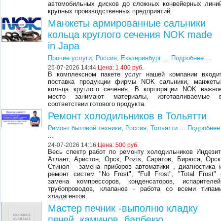
автомобильных дисков до сложных конвейерных лини
крупных производственных предприятий.
Манжеты армированные сальники
кольца круглого сечения NOK made
in Japa
Прочие услуги
,
Россия, Екатеринбург
...
Подробнее
...
25-07-2026 14:44
Цена:
1 400 руб.
В комплексном пакете услуг нашей компании входи
поставка продукции фирмы NOK сальники, манжеты
кольца круглого сечения. В корпорации NOK важно
место занимают материалы, изготавливаемые 
соответствии готового продукта.
Ремонт холодильников в Тольятти
Ремонт бытовой техники
,
Россия, Тольятти
...
Подробнее
...
24-07-2026 14:16
Цена:
500 руб.
Весь спектр работ по ремонту холодильников Индезит
Атлант, Аристон, Орск, Pozis, Саратов, Бирюса, Орск
Стинол - замена приборов автоматики , диагностика 
ремонт систем "No Frost", "Full Frost", "Total Frost" 
замена компрессоров, конденсаторов, испарителей
трубопроводов, клапанов - работа со всеми типам
хладагентов.
Мастер печник -выполню кладку
печей, каминов, барбекю.