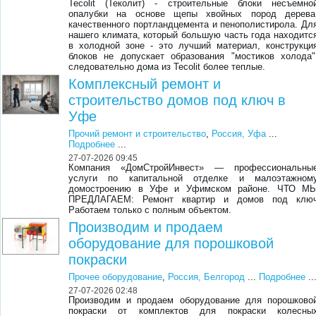
Tecolit (Теколит) - строительные блоки несъемно
опалубки на основе щепы хвойных пород дерева
качественного портландцемента и пенополистирола. Дл
нашего климата, который большую часть года находитс
в холодной зоне - это лучший материал, конструкци
блоков не допускает образования "мостиков холода"
следовательно дома из Tecolit более теплые.
Комплексный ремонт и
строительство домов под ключ в
Уфе
Прочий ремонт и строительство
,
Россия, Уфа
...
Подробнее
...
27-07-2026 09:45
Компания «ДомСтройИнвест» — профессиональны
услуги по капитальной отделке и малоэтажном
домостроению в Уфе и Уфимском районе. ЧТО М
ПРЕДЛАГАЕМ: Ремонт квартир и домов под клю
Работаем только с полным объектом.
Производим и продаем
оборудование для порошковой
покраски
Прочее оборудование
,
Россия, Белгород
...
Подробнее
..
27-07-2026 02:48
Производим и продаем оборудование для порошково
покраски от комплектов для покраски колесны