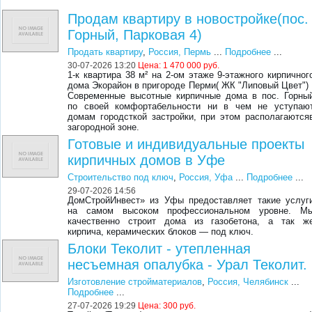
Продам квартиру в новостройке(пос.
Горный, Парковая 4)
Продать квартиру
,
Россия, Пермь
...
Подробнее
...
30-07-2026 13:20
Цена:
1 470 000 руб.
1-к квартира 38 м² на 2-ом этаже 9-этажного кирпичног
дома Экорайон в пригороде Перми( ЖК "Липовый Цвет") 
Современные высотные кирпичные дома в пос. Горны
по своей комфортабельности ни в чем не уступаю
домам городсткой застройки, при этом располагаются
загородной зоне.
Готовые и индивидуальные проекты
кирпичных домов в Уфе
Строительство под ключ
,
Россия, Уфа
...
Подробнее
...
29-07-2026 14:56
ДомСтройИнвест» из Уфы предоставляет такие услуг
на самом высоком профессиональном уровне. М
качественно строит дома из газобетона, а так ж
кирпича, керамических блоков — под ключ.
Блоки Теколит - утепленная
несъемная опалубка - Урал Теколит.
Изготовление стройматериалов
,
Россия, Челябинск
...
Подробнее
...
27-07-2026 19:29
Цена:
300 руб.