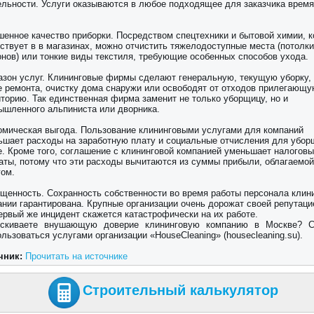
ельности. Услуги оказываются в любое подходящее для заказчика время
шенное качество приборки. Посредством спецтехники и бытовой химии, к
ствует в в магазинах, можно отчистить тяжелодоступные места (потолки
онов) или тонкие виды текстиля, требующие особенных способов ухода.
азон услуг. Клининговые фирмы сделают генеральную, текущую уборку, 
е ремонта, очистку дома снаружи или освободят от отходов прилегающ
иторию. Так единственная фирма заменит не только уборщицу, но и
ышленного альпиниста или дворника.
омическая выгода. Пользование клининговыми услугами для компаний
ьшает расходы на заработную плату и социальные отчисления для убор
е. Кроме того, соглашение с клининговой компанией уменьшает налогов
аты, потому что эти расходы вычитаются из суммы прибыли, облагаемо
гом.
щенность. Сохранность собственности во время работы персонала клин
ании гарантирована. Крупные организации очень дорожат своей репутацие
ервый же инцидент скажется катастрофически на их работе.
скиваете внушающую доверие клининговую компанию в Москве? С
льзоваться услугами организации «HouseCleaning» (housecleaning.su).
чник:
Прочитать на источнике
Строительный калькулятор