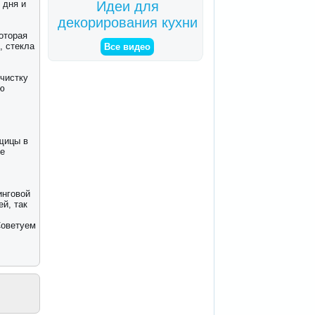
 дня и
Идеи для
декорирования кухни
оторая
, стекла
Все видео
чистку
ую
щицы в
ые
й
инговой
й, так
оветуем