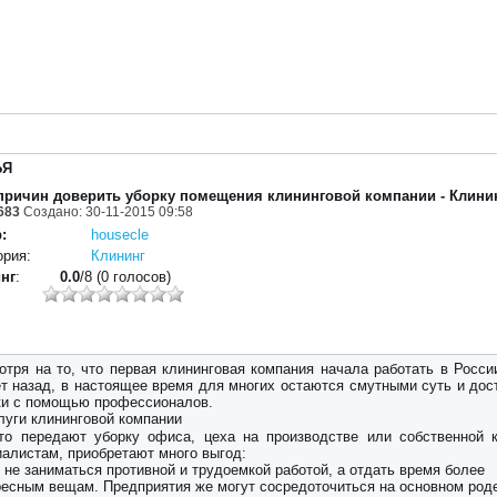
ЬЯ
причин доверить уборку помещения клининговой компании - Клини
683
Создано: 30-11-2015 09:58
:
housecle
ория:
Клининг
нг
:
0.0
/8 (0 голосов)
отря на то, что первая клининговая компания начала работать в Росси
ет назад, в настоящее время для многих остаются смутными суть и дос
ки с помощью профессионалов.
кто передают уборку офиса, цеха на производстве или собственной 
иалистам, приобретают много выгод:
 не заниматься противной и трудоемкой работой, а отдать время более
ресным вещам. Предприятия же могут сосредоточиться на основном род