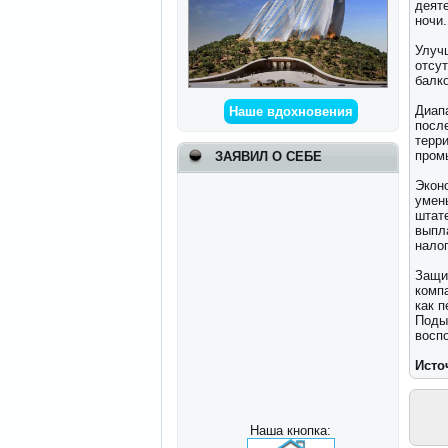
деят
ночи.
Улуч
отсут
балк
Диап
Наше вдохновения
посл
терр
пром
ЗАЯВИЛ О СЕБЕ
Экон
умен
штат
выпл
нало
Защи
комп
как п
Поды
воспо
Исто
Наша кнопка: