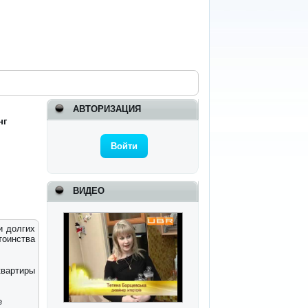
АВТОРИЗАЦИЯ
нг
Войти
ВИДЕО
и долгих
тоинства
квартиры
е