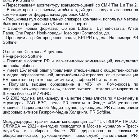
Кейс PR Softline.
– Перестраиваем архитектуру взаимоотношений со СМИ Tier 1 и Tier 2.
– Вводим простые приемы, чтобы каждый день получать запросы на
комментарии от федеральных деловых СМИ.
– Расширяем пул официальных спикеров компании, используя методы
быстрого выращивания публичных экспертов.
– Вводим новые форматы: Opinion Editorial, Bylined-статьи, White
Paper, One Paper, Hook-поводы, Ideology+Commodity, др.
– Проводим апгрейд процессов, задач, KPI PR-отдела. На примере PR
Softline.
О спикере: Светлана Ащеулова
PR-директор Softline
– Практик в области PR и маркетинговых коммуникаций, консультант
по media relations.
– Имеет 15-летний опыт управления отношениями с общественностью
в медиа, образовательной, автомобильной отраслях, опыт реализации
PR-проектов на рынке недвижимости, в сфере ИТ и телеком.
– Получила высшее образование в МГУ им. Ломоносова по
направлению «журналистика», второе высшее – отделение маркетинга
Школы бизнеса МИРБИС.
– В 2002 году начала карьеру в качестве специалиста по маркетингу в
структурах РАО ЕЭС, вела PR-проекты в Фонде «Общественное
мнение», Национальной Медиа Группе, руководила PR-направлением
цифровых активов Газпром-Медиа Холдинга, PR Softline.
Международная практическая конференция «ЭФФЕКТИВНАЯ ПРЕСС-
СЛУЖБА — 2021» ежегодно проводится в Москве журналом «Пресс-
служба» и собирает более 200 директоров по связям с
общественностью, руководителей пресс-служб, начальников PR-