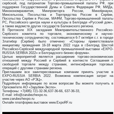
сербской, под патронатом Торгово-промышленной палаты РФ, при
поддержке Государственной Думы и Совета Федерации РФ, МИДа,
Минэкономразвития, Минпромторга России, Минобрнауки,
Минсельхоза, Посольства и Торгпредства России в Сербии,
Посольства Сербии в России, МАФМ, Торгово-промышленной палаты
РС, Российского центра науки и культуры в Белграде «Русский дом»,
а также ведомств других государств Балканского региона.
В Протоколе XIX заседания Межправительственного Российско-
Сербского комитета по торговле, экономическому и научно-
техническому сотрудничеству, состоявшегося 6-7 октября с.г. в городе
Златибор (Сербия) было отмечено: «Стороны приветствовали
инициативу проведения 16-18 марта 2022 года в г.Белград Шестой
Российско-Сербской международной промышленной выставки «EXPO-
RUSSIA SERBIA 2022» и Белградского бизнес-форума».
Целью мероприятий является расширение торгово-экономических
отношений между Россией и Сербией в контексте Соглашения о
свободной торговле между странами, интенсификация торговых
операций с другими странами региона.
Приглашаем все заинтересованные компании принять участие в
EXPO-RUSSIA SERBIA 2022. Возможна компенсация затрат на
участие через АО «РЭЦ».
Подробную информацию по всем вопросам Вы можете получить в
Оргкомитете АО «Зарубеж-Экспо».
Телефоны: +7(495) 721-32-36,637-36-66, 637-36-33,
E-mail: info@zarubezhexpo.ru.
www.zarubezhexpo.ru
Онлайн платформа выставок www.ExpoRF.ru