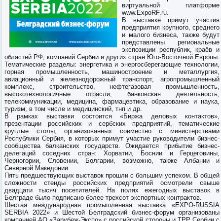
виртуальной платформе
www.ExpoRF.ru.
В выставке примут участия
предприятия крупного, среднего
и малого бизнеса, также будут
представлены региональные
экспозиции республик, краёв и
областей РФ, компаний Сербии и других стран Юго-Восточной Европы.
Тематические разделы: энергетика и энергосберегающие технологии,
горная промышленность, машиностроение и металлургия,
авиационный и железнодорожный транспорт, агропромышленный
комплекс, строительство, нефтегазовая промышленность,
высокотехнологичные отрасли, банковская деятельность,
телекоммуникации, медицина, фармацевтика, образование и наука,
туризм, в том числе и медицинский, тнп и др.
В рамках выставки состоится «Биржа деловых контактов»,
презентации российских и сербских предприятий, тематические
круглые столы, организованных совместно с министерствами
Республики Сербия, в которых примут участие руководители бизнес-
сообщества балканских государств. Ожидается прибытие бизнес-
делегаций соседних стран: Хорватии, Боснии и Герцеговины,
Черногории, Словении, Болгарии, возможно, также Албании и
Северной Македонии.
Пять предшествующих выставок прошли с большим успехом. В общей
сложности стенды российских предприятий осмотрели свыше
двадцати тысяч посетителей. На полях ежегодных выставок в
Белграде было подписано более трехсот экспортных контрактов.
Шестая международная промышленная выставка «EXPO-RUSSIA
SERBIA 2022» и Шестой Белградский бизнес-форум организованы
компанией АО «Зарубеж-Экспо» с российской стороны и ТРР Сербии с