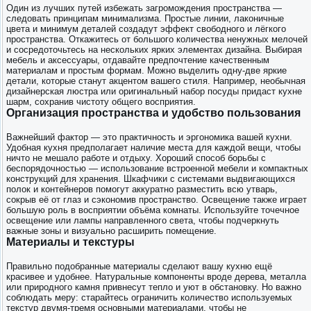
Один из лучших путей избежать загромождения пространства —
следовать принципам минимализма. Простые линии, лаконичные
цвета и минимум деталей создадут эффект свободного и лёгкого
пространства. Откажитесь от большого количества ненужных мелочей
и сосредоточьтесь на нескольких ярких элементах дизайна. Выбирая
мебель и аксессуары, отдавайте предпочтение качественным
материалам и простым формам. Можно выделить одну-две яркие
детали, которые станут акцентом вашего стиля. Например, необычная
дизайнерская люстра или оригинальный набор посуды придаст кухне
шарм, сохранив чистоту общего восприятия.
Организация пространства и удобство пользования
Важнейший фактор — это практичность и эргономика вашей кухни.
Удобная кухня предполагает наличие места для каждой вещи, чтобы
ничто не мешало работе и отдыху. Хороший способ борьбы с
беспорядочностью — использование встроенной мебели и компактных
конструкций для хранения. Шкафчики с системами выдвигающихся
полок и контейнеров помогут аккуратно разместить всю утварь,
сокрыв её от глаз и сэкономив пространство. Освещение также играет
большую роль в восприятии объёма комнаты. Используйте точечное
освещение или лампы направленного света, чтобы подчеркнуть
важные зоны и визуально расширить помещение.
Материалы и текстуры
Правильно подобранные материалы сделают вашу кухню ещё
красивее и удобнее. Натуральные компоненты вроде дерева, металла
или природного камня привнесут тепло и уют в обстановку. Но важно
соблюдать меру: старайтесь ограничить количество используемых
текстур двумя-тремя основными материалами, чтобы не