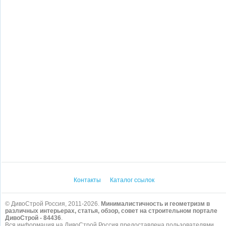
Контакты
Каталог ссылок
© ДивоСтрой Россия, 2011-2026.
Минималистичность и геометризм в
различных интерьерах, статья, обзор, совет на строительном портале
ДивоСтрой - 84436
.
Вся информация на ДивоСтрой Россия предоставлена пользователями