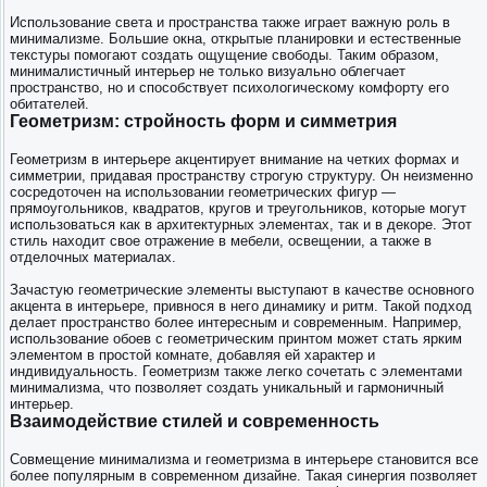
Использование света и пространства также играет важную роль в
минимализме. Большие окна, открытые планировки и естественные
текстуры помогают создать ощущение свободы. Таким образом,
минималистичный интерьер не только визуально облегчает
пространство, но и способствует психологическому комфорту его
обитателей.
Геометризм: стройность форм и симметрия
Геометризм в интерьере акцентирует внимание на четких формах и
симметрии, придавая пространству строгую структуру. Он неизменно
сосредоточен на использовании геометрических фигур —
прямоугольников, квадратов, кругов и треугольников, которые могут
использоваться как в архитектурных элементах, так и в декоре. Этот
стиль находит свое отражение в мебели, освещении, а также в
отделочных материалах.
Зачастую геометрические элементы выступают в качестве основного
акцента в интерьере, привнося в него динамику и ритм. Такой подход
делает пространство более интересным и современным. Например,
использование обоев с геометрическим принтом может стать ярким
элементом в простой комнате, добавляя ей характер и
индивидуальность. Геометризм также легко сочетать с элементами
минимализма, что позволяет создать уникальный и гармоничный
интерьер.
Взаимодействие стилей и современность
Совмещение минимализма и геометризма в интерьере становится все
более популярным в современном дизайне. Такая синергия позволяет