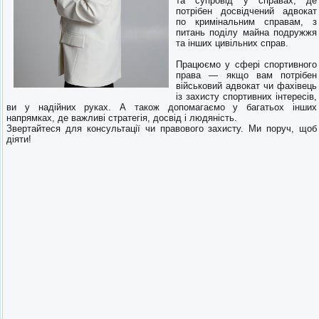
та супровід у справах, де
потрібен досвідчений адвокат
по кримінальним справам, з
питань поділу майна подружжя
та інших цивільних справ.
Працюємо у сфері спортивного
права — якщо вам потрібен
військовий адвокат чи фахівець
із захисту спортивних інтересів,
ви у надійних руках. А також допомагаємо у багатьох інших
напрямках, де важливі стратегія, досвід і людяність.
Звертайтеся для консультації чи правового захисту. Ми поруч, щоб
діяти!