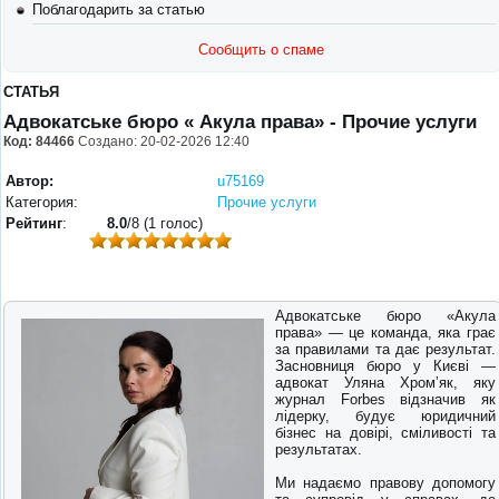
Поблагодарить за статью
Сообщить о спаме
СТАТЬЯ
Адвокатське бюро « Акула права» - Прочие услуги
Код: 84466
Создано: 20-02-2026 12:40
Автор:
u75169
Категория:
Прочие услуги
Рейтинг
:
8.0
/8 (1 голос)
Адвокатське бюро «Акула
права» — це команда, яка грає
за правилами та дає результат.
Засновниця бюро у Києві —
адвокат Уляна Хромʼяк, яку
журнал Forbes відзначив як
лідерку, будує юридичний
бізнес на довірі, сміливості та
результатах.
Ми надаємо правову допомогу