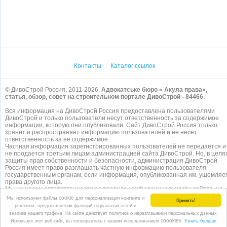
Контакты
Каталог ссылок
© ДивоСтрой Россия, 2011-2026.
Адвокатське бюро « Акула права»,
статья, обзор, совет на строительном портале ДивоСтрой - 84466
.
Вся информация на ДивоСтрой Россия предоставлена пользователями
ДивоСтрой и только пользователи несут ответственность за содержимое
информации, которую они опубликовали. Сайт ДивоСтрой Россия только
хранит и распространяет информацию пользователей и не несет
ответственность за ее содержимое.
Частная информация зарегистрированных пользователей не передается и
не продается третьим лицам администрацией сайта ДивоСтрой. Но, в целя
защиты прав собственности и безопасности, администрация ДивоСтрой
Россия имеет право разглашать частную информацию пользователя
государственным органам, если информация, опубликованная им, ущемляе
права другого лица.
Мы не несем ответственности за правила конфиденциальности сайтов, на
которые ссылается ДивоСтрой. На некоторых страницах нашего
сайта
Мы используем файлы cookie для персонализации контента и
Принять!
представлена реклама Google Adsense Advertising Network. Чтобы узнать
рекламы, предоставления функций социальных сетей и
подробней о правилах конфиденциальности Google
нажмите тут
.
анализа нашего трафика. На сайте действует политика о неразглашении персональных данных.
Используя этот веб-сайт, вы соглашаетесь с нашим использованием coookies.
Узнать больше