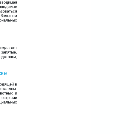
озводимая
одимые
зоваться
большом
риальных
едлагает
 запятые,
дставки,
ске
ходящей в
металлом.
вотных и
 острыми
нциальных