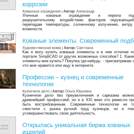
коррозии
Кованные ограждения
|
Автор:
Александр
Уличные кованые ограждения и перила под
разрушительному воздействию факторов окружающе
перепадам температуры, солнечному излучению, ветру,
влажности.
Кованые элементы. Современный подб
Художественная ковка
|
Автор:
Светлана
Как я могу купить кованые элементы и в чем отличие п
портале SimpliCAD от других возможных способов? 1. Каки
элементы мне купить? Покупка где-нибудь: - присматриваю п
что мне нравится или ищу в интернете.
Профессии – кузнец и современные
технологии
Кузнечное дело |
Автор:
Ольга Юрьевна
Кузнечное дело без преувеличения и сарказма можно
древнейшей профессией, но и в XXI веке это ремесло п
быть востребованным. Современные технологии не т
сместили с рынка ручной труд кузнецов, но и по
усовершенствовать свою деятельность.
Открылась уникальная биржа кованых
изделий