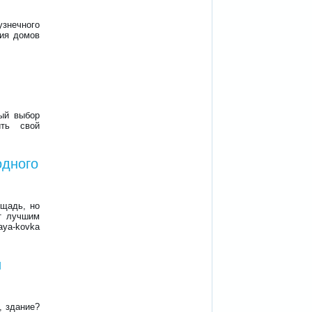
узнечного
ния домов
ный выбор
ить свой
одного
ощадь, но
ет лучшим
ya-kovka
и
, здание?