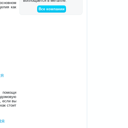
воплощается в металле.
 основном
делия как
Все компании
ля
и помощи
идомовую
, если вы
как стоит
ля