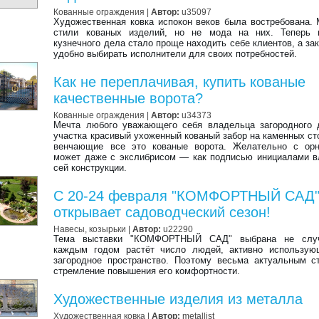
Кованные ограждения
|
Автор:
u35097
Художественная ковка испокон веков была востребована.
стили кованых изделий, но не мода на них. Теперь 
кузнечного дела стало проще находить себе клиентов, а зак
удобно выбирать исполнители для своих потребностей.
Как не переплачивая, купить кованые
качественные ворота?
Кованные ограждения
|
Автор:
u34373
Мечта любого уважающего себя владельца загородного 
участка красивый ухоженный кованый забор на каменных ст
венчающие все это кованые ворота. Желательно с орн
может даже с экслибрисом — как подписью инициалами 
сей конструкции.
С 20-24 февраля "КОМФОРТНЫЙ САД
открывает садоводческий сезон!
Навесы, козырьки
|
Автор:
u22290
Тема выставки "КОМФОРТНЫЙ САД" выбрана не слу
каждым годом растёт число людей, активно использую
загородное пространство. Поэтому весьма актуальным с
стремление повышения его комфортности.
Художественные изделия из металла
Художественная ковка
|
Автор:
metallist