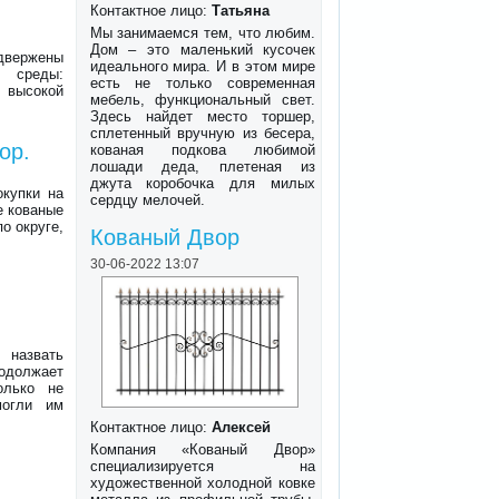
Контактное лицо:
Татьяна
Мы занимаемся тем, что любим.
Дом – это маленький кусочек
вержены
идеального мира. И в этом мире
й среды:
есть не только современная
 высокой
мебель, функциональный свет.
Здесь найдет место торшер,
сплетенный вручную из бесера,
ор.
кованая подкова любимой
лошади деда, плетеная из
джута коробочка для милых
окупки на
сердцу мелочей.
е кованые
о округе,
Кованый Двор
30-06-2022 13:07
 назвать
родолжает
олько не
могли им
Контактное лицо:
Алексей
Компания «Кованый Двор»
специализируется на
художественной холодной ковке