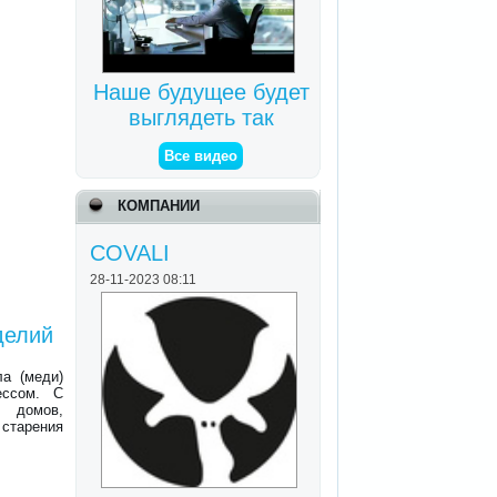
Наше будущее будет
выглядеть так
Все видео
КОМПАНИИ
COVALI
28-11-2023 08:11
делий
ла (меди)
ессом. С
и домов,
 старения