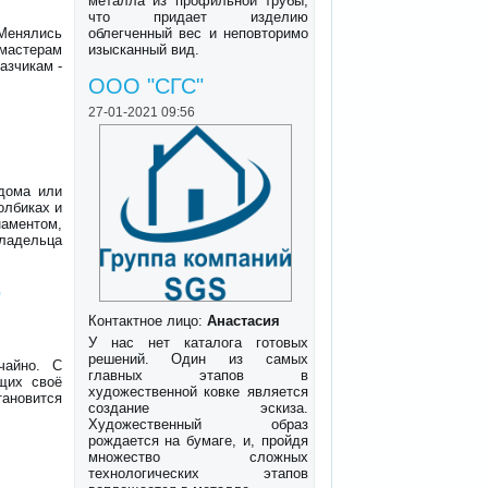
металла из профильной трубы,
что придает изделию
 Менялись
облегченный вес и неповторимо
мастерам
изысканный вид.
азчикам -
ООО "СГС"
27-01-2021 09:56
дома или
олбиках и
аментом,
владельца
"
Контактное лицо:
Анастасия
У нас нет каталога готовых
решений. Один из самых
чайно. С
главных этапов в
щих своё
художественной ковке является
тановится
создание эскиза.
Художественный образ
рождается на бумаге, и, пройдя
множество сложных
технологических этапов