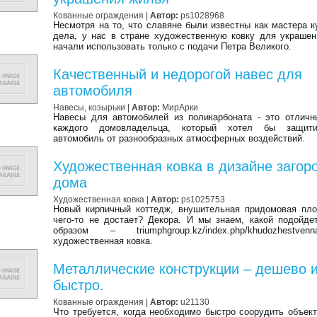
Кованные ограждения
|
Автор:
ps1028968
Несмотря на то, что славяне были известны как мастера к
дела, у нас в стране художественную ковку для украше
начали использовать только с подачи Петра Великого.
Качественный и недорогой навес для
автомобиля
Навесы, козырьки
|
Автор:
МирАрки
Навесы для автомобилей из поликарбоната - это отлич
каждого домовладельца, который хотел бы защит
автомобиль от разнообразных атмосферных воздействий.
Художественная ковка в дизайне загор
дома
Художественная ковка
|
Автор:
ps1025753
Новый кирпичный коттедж, внушительная придомовая пл
чего-то не достает? Декора. И мы знаем, какой подойд
образом – triumphgroup.kz/index.php/khudozhestvenna
художественная ковка.
Металлические конструкции – дешево 
быстро.
Кованные ограждения
|
Автор:
u21130
Что требуется, когда необходимо быстро соорудить объект