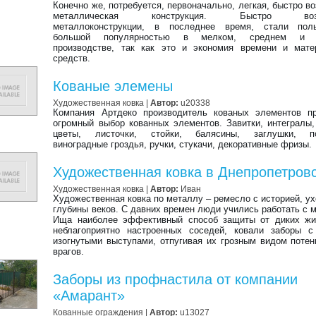
Конечно же, потребуется, первоначально, легкая, быстро в
металлическая конструкция. Быстро возв
металлоконструкции, в последнее время, стали поль
большой популярностью в мелком, среднем и 
производстве, так как это и экономия времени и мате
средств.
Кованые элемены
Художественная ковка
|
Автор:
u20338
Компания Артдеко производитель кованых элементов пр
огромный выбор кованных элементов. Завитки, интегралы,
цветы, листочки, стойки, балясины, заглушки, по
виноградные гроздья, ручки, стукачи, декоративные фризы.
Художественная ковка в Днепропетров
Художественная ковка
|
Автор:
Иван
Художественная ковка по металлу – ремесло с историей, у
глубины веков. С давних времен люди учились работать с 
Ища наиболее эффективный способ защиты от диких жи
неблагоприятно настроенных соседей, ковали заборы с
изогнутыми выступами, отпугивая их грозным видом поте
врагов.
Заборы из профнастила от компании
«Амарант»
Кованные ограждения
|
Автор:
u13027