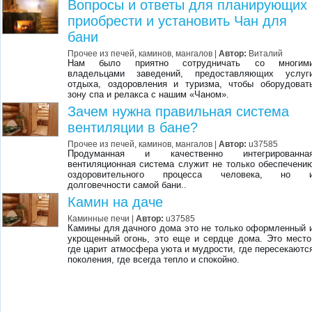
Вопросы и ответы для планирующих
приобрести и установить Чан для
бани
Прочее из печей, каминов, мангалов
|
Автор:
Виталий
Нам было приятно сотрудничать со многим
владельцами заведений, предоставляющих услуг
отдыха, оздоровления и туризма, чтобы оборудоват
зону спа и релакса с нашим «Чаном».
Зачем нужна правильная система
вентиляции в бане?
Прочее из печей, каминов, мангалов
|
Автор:
u37585
Продуманная и качественно интегрированна
вентиляционная система служит не только обеспечени
оздоровительного процесса человека, но 
долговечности самой бани..
Камин на даче
Каминные печи
|
Автор:
u37585
Камины для дачного дома это не только оформленный 
укрощенный огонь, это еще и сердце дома. Это место
где царит атмосфера уюта и мудрости, где пересекаютс
поколения, где всегда тепло и спокойно.