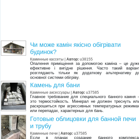
Чи може камін якісно обігрівати
будинок?
Каминные кассеты
|
Автор:
u38155
Опалення приміщення за допомогою каміна – це дуж
ефективне і вигідне рішення. Часто такий варіан
розглядають тільки як додаткову альтернативу д
основної системи обігріву.
Камень для бани
Каминные аксессуары
|
Автор:
u37585
Главное требование для специального банного камня 
это термостойкость. Минерал не должен треснуть ил
раскрошиться при агрессивных температурных режима
или перепадах, характерных для бань.
Готовые облицовки для банной печи
и трубу
Каминные печи
|
Автор:
u37585
Если в планах создание банного комплекса