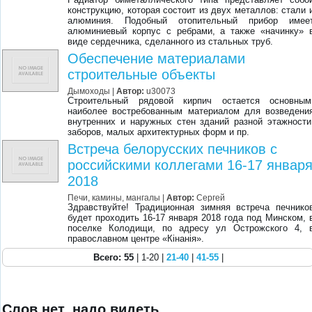
конструкцию, которая состоит из двух металлов: стали 
алюминия. Подобный отопительный прибор имее
алюминиевый корпус с ребрами, а также «начинку» 
виде сердечника, сделанного из стальных труб.
Обеспечение материалами
строительные объекты
Дымоходы
|
Автор:
u30073
Строительный рядовой кирпич остается основным
наиболее востребованным материалом для возведени
внутренних и наружных стен зданий разной этажности
заборов, малых архитектурных форм и пр.
Встреча белорусских печников с
российскими коллегами 16-17 январ
2018
Печи, камины, мангалы |
Автор:
Сергей
Здравствуйте! Традиционная зимняя встреча печнико
будет проходить 16-17 января 2018 года под Минском, 
поселке Колодищи, по адресу ул Острожского 4, 
православном центре «Кiнанiя».
Всего: 55
| 1-20 |
21-40
|
41-55
|
Слов нет, надо видеть