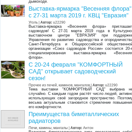
дымоходе.
Выставка-ярмарка "Весенняя флора"
с 27-31 марта 2019 г. КВЦ "Евразия"
Уголь
|
Автор:
u22290
Выставка-ярмарка «Весенняя флора» приглашае
садоводов! С 27-31 марта 2019 года в Культурно
выставочном центре "ЕВРАЗИЯ" при поддержк
Управления по развитию садоводства и огородничеств
Санкт-Петербурга и Общероссийской общественно
организации «Союз садоводов России» состоится 20-
специализированная выставка-ярмарка «Весення
флора».
С 20-24 февраля "КОМФОРТНЫЙ
САД" открывает садоводческий
сезон!
Прочее из печей, каминов, мангалов
|
Автор:
u22290
Тема выставки "КОМФОРТНЫЙ САД" выбрана н
случайно. С каждым годом растёт число людей, активн
использующих своё загородное пространство. Поэтом
весьма актуальным становится стремление повышени
его комфортности.
Преимущества биметаллических
радиаторов
Печи, камины, мангалы |
Автор:
Антон
Радиатор биметаллического типа представляет собо