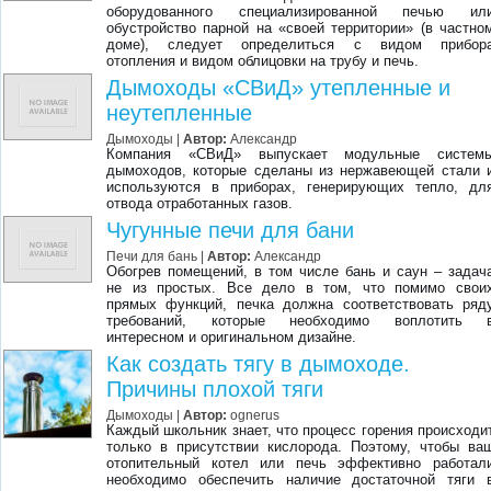
оборудованного специализированной печью ил
обустройство парной на «своей территории» (в частно
доме), следует определиться с видом прибор
отопления и видом облицовки на трубу и печь.
​Дымоходы «СВиД» утепленные и
неутепленные
Дымоходы
|
Автор:
Александр
Компания «СВиД» выпускает модульные систем
дымоходов, которые сделаны из нержавеющей стали 
используются в приборах, генерирующих тепло, дл
отвода отработанных газов.
Чугунные печи для бани
Печи для бань
|
Автор:
Александр
Обогрев помещений, в том числе бань и саун – задач
не из простых. Все дело в том, что помимо свои
прямых функций, печка должна соответствовать ряд
требований, которые необходимо воплотить 
интересном и оригинальном дизайне.
Как создать тягу в дымоходе.
Причины плохой тяги
Дымоходы
|
Автор:
ognerus
Каждый школьник знает, что процесс горения происходи
только в присутствии кислорода. Поэтому, чтобы ва
отопительный котел или печь эффективно работал
необходимо обеспечить наличие достаточной тяги 