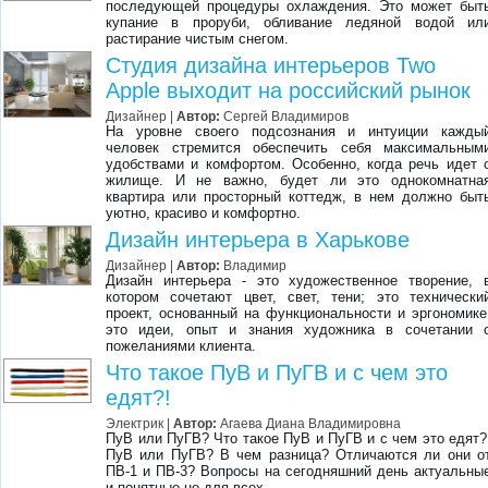
последующей процедуры охлаждения. Это может быт
купание в проруби, обливание ледяной водой ил
растирание чистым снегом.
Студия дизайна интерьеров Two
Apple выходит на российский рынок
Дизайнер
|
Автор:
Сергей Владимиров
На уровне своего подсознания и интуиции кажды
человек стремится обеспечить себя максимальным
удобствами и комфортом. Особенно, когда речь идет 
жилище. И не важно, будет ли это однокомнатна
квартира или просторный коттедж, в нем должно быт
уютно, красиво и комфортно.
Дизайн интерьера в Харькове
Дизайнер
|
Автор:
Владимир
Дизайн интерьера - это художественное творение, 
котором сочетают цвет, свет, тени; это технически
проект, основанный на функциональности и эргономике
это идеи, опыт и знания художника в сочетании 
пожеланиями клиента.
Что такое ПуВ и ПуГВ и с чем это
едят?!
Электрик
|
Автор:
Агаева Диана Владимировна
ПуВ или ПуГВ? Что такое ПуВ и ПуГВ и с чем это едят?
ПуВ или ПуГВ? В чем разница? Отличаются ли они о
ПВ-1 и ПВ-3? Вопросы на сегодняшний день актуальны
и понятные не для всех.