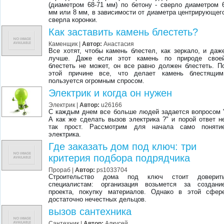
(диаметром 68-71 мм) по бетону - сверло диаметром 
мм или 8 мм, в зависимости от диаметра центрирующег
сверла коронки.
Как заставить камень блестеть?
Каменщик
|
Автор:
Анастасия
Все хотят, чтобы камень блестел, как зеркало, и даж
лучше. Даже если этот камень по природе свое
блестеть не может, он все равно должен блестеть. П
этой причине все, что делает камень блестящим
пользуется огромным спросом.
Электрик и когда он нужен
Электрик
|
Автор:
u26166
С каждым днем все больше людей задается вопросом 
А как же сделать вызов электрика ?" и порой ответ н
так прост. Рассмотрим для начала само поняти
электрика.
Где заказать дом под ключ: три
критерия подбора подрядчика
Прораб
|
Автор:
ps1033704
Строительство дома под ключ стоит доверит
специалистам: организация возьмется за создани
проекта, покупку материалов. Однако в этой сфер
достаточно нечестных дельцов.
вызов сантехника
Сантехник
|
Автор:
Алкусей