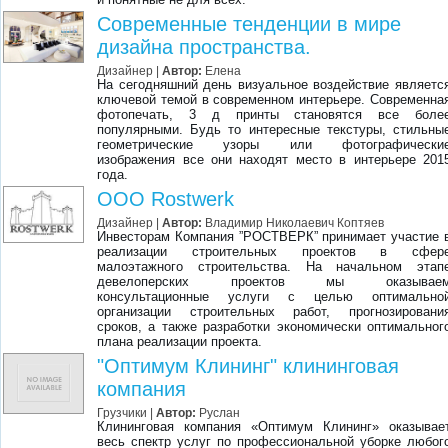
Современные тенденции в мире
дизайна пространства.
Дизайнер
|
Автор:
Елена
На сегодняшний день визуальное воздействие являетс
ключевой темой в современном интерьере. Современна
фотопечать, 3 д принты становятся все боле
популярными. Будь то интересные текстуры, стильны
геометрические узоры или фотографически
изображения все они находят место в интерьере 201
года.
OOO Rostwerk
Дизайнер
|
Автор:
Владимир Николаевич Коптяев
Инвесторам Компания ”РОСТВЕРК” принимает участие 
реализации строительных проектов в сфер
малоэтажного строительства. На начальном этап
девелоперских проектов мы оказывае
консультационные услуги с целью оптимально
организации строительных работ, прогнозировани
сроков, а также разработки экономически оптимальног
плана реализации проекта.
"Оптимум Клининг" клининговая
компания
Грузчики
|
Автор:
Руслан
Клининговая компания «Оптимум Клининг» оказывае
весь спектр услуг по профессиональной уборке любог