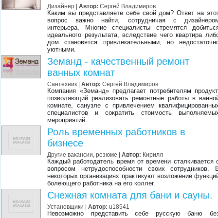
Дизайнер
|
Автор:
Сергей Владимиров
Каким вы представляете себе свой дом? Ответ на это
вопрос важно найти, сотрудничая с дизайнеро
интерьера. Многие специалисты стремятся добитьс
идеального результата, вследствие чего квартира либ
дом становятся привлекательными, но недостаточн
уютными.
Земанд - качественный ремонт
ванных комнат
Сантехник
|
Автор:
Сергей Владимиров
Компания «Земанд» предлагает потребителям продукт
позволяющий реализовать ремонтные работы в ванно
комнате, санузле с привлечением квалифицированны
специалистов и сократить стоимость выполняемы
мероприятий.
Роль временных работников в
бизнесе
Другие вакансии, резюме
|
Автор:
Кирилл
Каждый работодатель время от времени сталкивается 
вопросом нетрудоспособности своих сотрудников. 
некоторых организациях практикуют возложение функци
болеющего работника на его коллег.
Снежная комната для бани и сауны.
Установщики
|
Автор:
u18541
Невозможно представить себе русскую баню бе