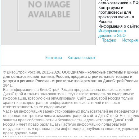
сельхозтехники в РФ
Контргрузы и
противовесы для
тракторов купить в
России.
Информация о сайте:
Информация о
домене и SEO
Трафик
История
Контакты
Каталог ссылок
© ДивоСтрой Россия, 2011-2026.
ООО Диаген - колесные системы и шины
для сельхоз и спецтехники, Россия, продажа строительные товары и
услуги в регионе Россия - строительство и ремонт на ДивоСтрой Россия 
1841
.
Вся информация на ДивоСтрой Россия предоставлена пользователями
ДивоСтрой и только пользователи несут ответственность за содержимое
информации, которую они опубликовали. Сайт ДивоСтрой Россия только
хранит и распространяет информацию пользователей и не несет
ответственность за ее содержимое.
Частная информация зарегистрированных пользователей не передается и
не продается третьим лицам администрацией сайта ДивоСтрой. Но, в целя
защиты прав собственности и безопасности, администрация ДивоСтрой
Россия имеет право разглашать частную информацию пользователя
государственным органам, если информация, опубликованная им, ущемляе
права другого лица.
Мы не несем ответственности за правила конфиденциальности сайтов, на