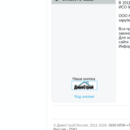
В 201
ИСО 9
ООО Н
зарубе
Вся п
закон
Для з
сайте.
Инфор
Наша кнопка:
Код кнопки
© ДивоСтрой Россия, 2011-2026.
ООО НПФ «Те
Россия - 2593
.