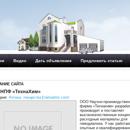
ии
Видео
Дать объявление
Предложить статью
АНИЕ САЙТА
 НПФ «ТехнаХим»
ория:
Аптека, лекарства
|
tehnahim.com/
ООО Научно-производствен
фирма «Технахим» разрабат
производит и поставляет
высококачественные концен
расходные материалы для
гемодиализа. У нас работа
опытные и квалифицирован