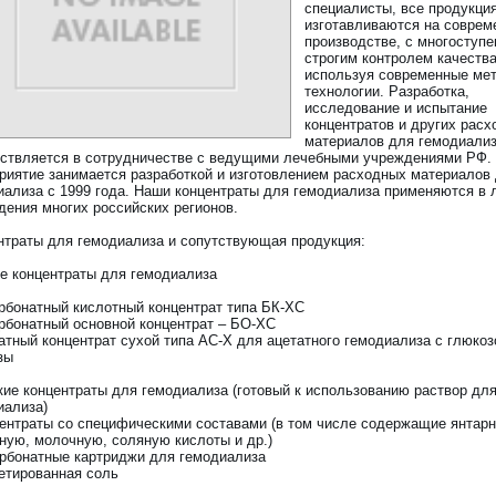
специалисты, все продукци
изготавливаются на соврем
производстве, с многоступ
строгим контролем качества
используя современные ме
технологии. Разработка,
исследование и испытание
концентратов и других рас
материалов для гемодиали
ствляется в сотрудничестве с ведущими лечебными учреждениями РФ.
риятие занимается разработкой и изготовлением расходных материалов
иализа с 1999 года. Наши концентраты для гемодиализа применяются в
дения многих российских регионов.
нтраты для гемодиализа и сопутствующая продукция:
ие концентраты для гемодиализа
арбонатный кислотный концентрат типа БК-ХС
арбонатный основной концентрат – БО-ХС
татный концентрат сухой типа АС-Х для ацетатного гемодиализа с глюкоз
зы
кие концентраты для гемодиализа (готовый к использованию раствор дл
иализа)
центраты со специфическими составами (в том числе содержащие янтар
ную, молочную, соляную кислоты и др.)
арбонатные картриджи для гемодиализа
летированная соль