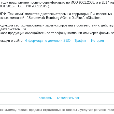
1 году предприятие прошло сертификацию по ИСО 9001:2008, а в 2017 го
001:2015 ( ГОСТ РФ 9001:2015 ).
ПФ "Технахим" является дистрибьютером на территории РФ известных
жных компаний - "Serumwerk Bernburg AG», « DiaFlux", «DiaLife».
родукция сертифицирована и зарегистрирована в соответствии с дейст
одательством РФ.
аказа продукции обращайтесь по телефону компании или через формы за
мация о сайте:
Информация о домене и SEO
Трафик
История
Контакты
Каталог ссылок
хнаХим», Россия, продажа строительные товары и услуги в регионе Росс