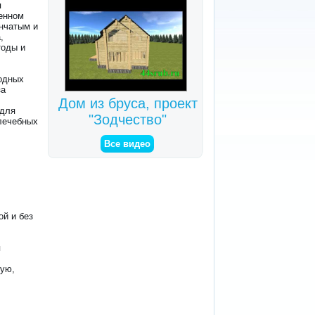
я
енном
енчатым и
,
тоды и
ходных
за
Дом из бруса, проект
 для
"Зодчество"
 лечебных
Все видео
ой и без
я
ную,