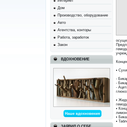
Интернет
Дом
Производство, оборудование
Авто
Агентства, конторы
Работа, заработок
осуще
Закон
Предп
гемод
учреж
ВДОХНОВЕНИЕ
Конце
• Сух
- Бик
- Бик
- Аце
глюко
• Жид
гемод
• Кон
лимон
Наше вдохновения
• Бик
• Таб
ЗАЯВИЛ О СЕБЕ