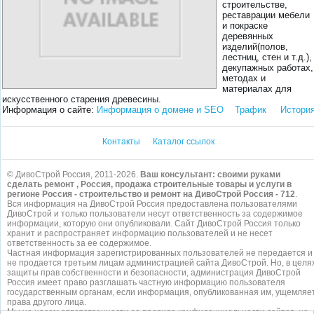
строительстве,
реставрации мебели
и покраске
деревянных
изделий(полов,
лестниц, стен и т.д.),
декупажных работах,
методах и
материалах для
искусственного старения древесины.
Информация о сайте:
Информация о домене и SEO
Трафик
Истори
Контакты
Каталог ссылок
© ДивоСтрой Россия, 2011-2026.
Ваш консультант: своими руками
сделать ремонт , Россия, продажа строительные товары и услуги в
регионе Россия - строительство и ремонт на ДивоСтрой Россия - 712
.
Вся информация на ДивоСтрой Россия предоставлена пользователями
ДивоСтрой и только пользователи несут ответственность за содержимое
информации, которую они опубликовали. Сайт ДивоСтрой Россия только
хранит и распространяет информацию пользователей и не несет
ответственность за ее содержимое.
Частная информация зарегистрированных пользователей не передается и
не продается третьим лицам администрацией сайта ДивоСтрой. Но, в целя
защиты прав собственности и безопасности, администрация ДивоСтрой
Россия имеет право разглашать частную информацию пользователя
государственным органам, если информация, опубликованная им, ущемляе
права другого лица.
Мы не несем ответственности за правила конфиденциальности сайтов, на