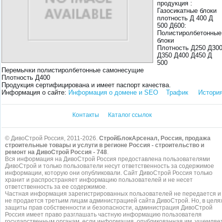
продукция :
Газосикатные блоки
плотность Д 400 Д
500 Д600:
Полистиролбетонные
блоки
Плотность Д250 Д30
Д350 Д400 Д450 Д
500
Перемычки полистиролбетонные самонесущие
Плотность Д400
Продукция сертифицирована и имеет паспорт качества.
Информация о сайте:
Информация о домене и SEO
Трафик
Истори
Контакты
Каталог ссылок
© ДивоСтрой Россия, 2011-2026.
СтройБлокАрсенал, Россия, продажа
строительные товары и услуги в регионе Россия - строительство и
ремонт на ДивоСтрой Россия - 748
.
Вся информация на ДивоСтрой Россия предоставлена пользователями
ДивоСтрой и только пользователи несут ответственность за содержимое
информации, которую они опубликовали. Сайт ДивоСтрой Россия только
хранит и распространяет информацию пользователей и не несет
ответственность за ее содержимое.
Частная информация зарегистрированных пользователей не передается и
не продается третьим лицам администрацией сайта ДивоСтрой. Но, в целя
защиты прав собственности и безопасности, администрация ДивоСтрой
Россия имеет право разглашать частную информацию пользователя
государственным органам, если информация, опубликованная им, ущемляе