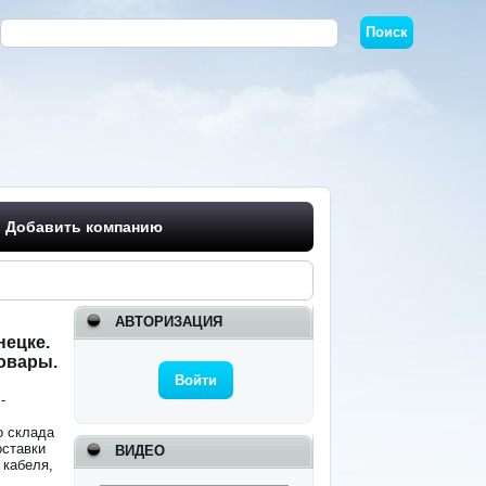
Добавить компанию
АВТОРИЗАЦИЯ
нецке.
овары.
Войти
-
о склада
оставки
ВИДЕО
 кабеля,