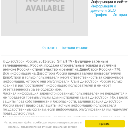
Информация о сайте:
Информация о
домене и SEO
Трафик
История
Контакты
Каталог ссылок
© ДивоСтрой Россия, 2011-2026.
Smart TV - Будущее за Умным
телевидением., Россия, продажа строительные товары и услуги в
регионе Россия - строительство и ремонт на ДивоСтрой Россия - 776
.
Вся информация на ДивоСтрой Россия предоставлена пользователями
ДивоСтрой и только пользователи несут ответственность за содержимое
информации, которую они опубликовали. Сайт ДивоСтрой Россия только
хранит и распространяет информацию пользователей и не несет
ответственность за ее содержимое.
Частная информация зарегистрированных пользователей не передается и
не продается третьим лицам администрацией сайта ДивоСтрой. Но, в целя
защиты прав собственности и безопасности, администрация ДивоСтрой
Россия имеет право разглашать частную информацию пользователя
государственным органам, если информация, опубликованная им, ущемляе
права другого лица.
Мы не несем ответственности за правила конфиденциальности сайтов, на
которые ссылается ДивоСтрой. На некоторых страницах нашего
сайта
Мы используем файлы cookie для персонализации контента и
Принять!
представлена реклама Google Adsense Advertising Network. Чтобы узнать
рекламы, предоставления функций социальных сетей и