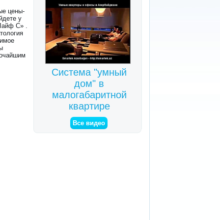
ые цены-
йдете у
Лайф С» .
атология
бимое
ы
сочайшим
Система "умный
дом" в
малогабаритной
квартире
Все видео