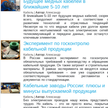
Будущее медных кабелей в
ближайшие 5-10 лет
Кабель |
Автор:
Александр
В ближайшие 5–10 лет будущее медных кабелей, скоре
всего, продолжит изменяться в соответствии 
развитием технологий и отраслевых тенденций
Несмотря на то что медные кабели уже долгое врем
являются неотъемлемой частью электрических сетей
телекоммуникаций и передачи данных, они останутс
ключевым элементом.
Эксперимент по госконтролю
кабельной продукции
Кабель |
Автор:
Александр
В России начался эксперимент по госконтрол
обязательных требований к производству и обращени
кабельной продукции. Он также затронет и строительны
материалы. В рамках эксперимента не вводятся новы
обязательные требования – они уже содержатся 
соответствующих технических регламентах 
документах по стандартизации.
Кабельные заводы России: плюсы и
минусы выпускаемой продукции
Кабель |
Автор:
Александр
Без электрических проводов нашу жизнь представит
трудно. Но кабель – это не просто жилы, покрыты
изоляцией. Это сложный продукт, от которого зависит н