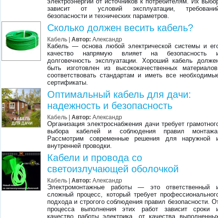
электроэнергии от источников к потребителям. Их выбо
зависит от условий эксплуатации, требовани
безопасности и технических параметров.
Сколько должен весить кабель?
Кабель |
Автор:
Александр
Кабель — основа любой электрической системы и ег
качество напрямую влияет на безопасность 
долговечность эксплуатации. Хороший кабель долже
быть изготовлен из высококачественных материалов
соответствовать стандартам и иметь все необходимы
сертификаты.
Оптимальный кабель для дачи:
надежность и безопасность
Кабель |
Автор:
Александр
Организация электроснабжения дачи требует грамотног
выбора кабелей и соблюдения правил монтажа
Рассмотрим современные решения для наружной 
внутренней проводки.
Кабели и провода со
светоизлучающей оболочкой
Кабель |
Автор:
Александр
Электромонтажные работы — это ответственный 
сложный процесс, который требует профессиональног
подхода и строгого соблюдения правил безопасности. О
процесса выполнения этих работ зависит сроки 
качество работы электрика, от качества выполненны