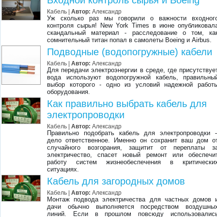
Входной контроль сырья и Boeing
Кабель |
Автор:
Александр
Уж сколько раз мы говорили о важности входног
контроля сырья! New York Times в июне опубликовал
скандальный материал - расследование о том, ка
сомнительный титан попал в самолеты Boeing и Airbus.
Подводные (водопогружные) кабели
Кабель |
Автор:
Александр
Для передачи электроэнергии в среде, где присутствуе
вода используют водопогружной кабель, правильны
выбор которого - одно из условий надежной работ
оборудования.
Как правильно выбрать кабель для
электропроводки
Кабель |
Автор:
Александр
Правильно подобрать кабель для электропроводки 
дело ответственное. Именно он сохранит ваш дом о
случайного возгорания, защитит от переплаты з
электричество, спасет новый ремонт или обеспечи
работу систем жизнеобеспечения в критически
ситуациях.
Кабель для загородных домов
Кабель |
Автор:
Александр
Монтаж подвода электричества для частных домов 
дачи обычно выполняется посредством воздушны
линий. Если в прошлом повсюду использовалис