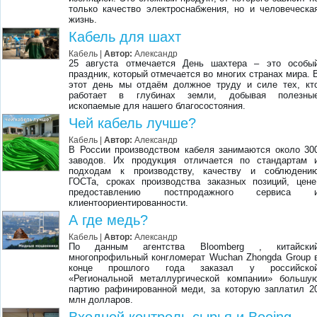
только качество электроснабжения, но и человеческа
жизнь.
Кабель для шахт
Кабель |
Автор:
Александр
25 августа отмечается День шахтера – это особы
праздник, который отмечается во многих странах мира. 
этот день мы отдаём должное труду и силе тех, кт
работает в глубинах земли, добывая полезны
ископаемые для нашего благосостояния.
Чей кабель лучше?
Кабель |
Автор:
Александр
В России производством кабеля занимаются около 30
заводов. Их продукция отличается по стандартам 
подходам к производству, качеству и соблюдени
ГОСТа, сроках производства заказных позиций, цене
предоставлению постпродажного сервиса 
клиентоориентированности.
А где медь?
Кабель |
Автор:
Александр
По данным агентства Bloomberg , китайски
многопрофильный конгломерат Wuchan Zhongda Group 
конце прошлого года заказал у российско
«Региональной металлургической компании» большу
партию рафинированной меди, за которую заплатил 2
млн долларов.