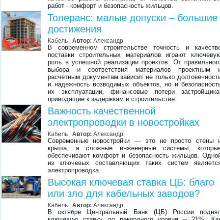
работ - комфорт и безопасность жильцов.
Толеранс: малые допуски – большие
достижения
Кабель |
Автор:
Александр
В современном строительстве точность и качеств
поставки строительных материалов играют ключеву
роль в успешной реализации проектов. От правильног
выбора и соответствия материалов проектным 
расчетным документам зависит не только долговечност
и надежность возводимых объектов, но и безопасност
их эксплуатации, финансовые потери застройщика
приводящие к задержкам в строительстве.
Важность качественной
электропроводки в новостройках
Кабель |
Автор:
Александр
Современные новостройки — это не просто стены 
крыша, а сложные инженерные системы, которы
обеспечивают комфорт и безопасность жильцов. Одно
из ключевых составляющих таких систем являетс
электропроводка.
Высокая ключевая ставка ЦБ: благо
или зло для кабельных заводов?
Кабель |
Автор:
Александр
В октябре Центральный Банк (ЦБ) России подня
ключевую ставку до рекордного уровня – 21%. Ка