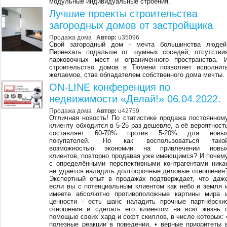
модульные индивидуальные строения.
Лучшие проекты строительства
загородных домов от застройщика
Продажа дома |
Автор:
u35096
Свой загородный дом - мечта большинства людей
Переехать подальше от шумных соседей, отсутстви
парковочных мест и ограниченного пространства. 
строительство домов в Тюмени позволяет исполнит
желаемое, став обладателем собственного дома мечты.
ON-LINE конференция по
недвижимости «Делай!» 06.04.2022.
Продажа дома |
Автор:
u42759
Отличная новость! По статистике продажа постоянном
клиенту обходится в 5-25 раз дешевле, а её вероятност
составляет 60-70% против 5-20% для новы
покупателей. Но как воспользоваться тако
возможностью экономии на привлечении новы
клиентов, повторно продавая уже имеющимся? И почем
с определёнными перспективными контрагентами ника
не удаётся наладить долгосрочные деловые отношения
Экспертный опыт в продажах подтверждает, что даж
если вы с потенциальным клиентом как небо и земля 
имеете абсолютно противоположные картины мира 
ценности - есть шанс наладить прочные партнёрски
отношения и сделать его клиентом на всю жизнь 
помощью своих хард и софт скиллов, в числе которых: 
полезные реакции в поведении, • верные приоритеты 