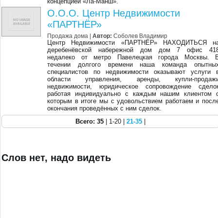
концепцией «Ла-Манш».
О.О.О. Центр Недвижимости
«ПАРТНЁР»
Продажа дома |
Автор:
Соболев Владимир
Центр Недвижимости «ПАРТНЁР» НАХОДИТЬСЯ н
деребенёвской набережной дом дом 7 офис 41
недалеко от метро Павелецкая города Москвы. 
течении долгого времени наша команда опытны
специалистов по недвижимости оказывают услуги 
области управления, аренды, купли-продаж
недвижимости, юридическое сопровождение сдело
работая индивидуально с каждым нашим клиентом 
которым в итоге мы с удовольствием работаем и посл
окончания проведённых с ним сделок.
Всего: 35
| 1-20 |
21-35
|
Слов нет, надо видеть