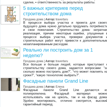
сделке, • ответственность за результаты работы.
5 важных критериев перед
строительством дома
Продажа дома |
Автор:
travertaru
В процессе выбора участка и проекта для своег
будущего дома нужно детально продумать потребност
и свои пожелания. Строительство дома- затратна
реализация, причем некоторые ошибки, упущенные 
процессе выбора участка, проверки документов 
строительных работ могут привести к дополнительны
незапланированным расходам.
Реально ли построить дом за 1
неделю?
Продажа дома |
Автор:
travertaru
Все больше и больше людей, которые приступают 
строительству своего дома, задаются вопросами: “з
сколько можно построить дом?”, “что может повлиять н
сроки?”, “какую технологию выбрать?”.
Фасадные панели Grand Line
Продажа дома |
Автор:
Елена
Фасадные панели Grand Line делаются и
полипропилена. Фасадный материал можн
использовать как на цоколь, так и на фасад дома
Удобно монтировать, отлично смотрится, высоки
гарантийный период.