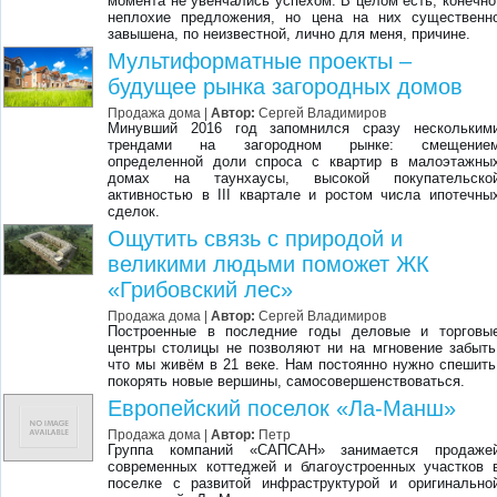
момента не увенчались успехом. В целом есть, конечно
неплохие предложения, но цена на них существенн
завышена, по неизвестной, лично для меня, причине.
Мультиформатные проекты –
будущее рынка загородных домов
Продажа дома |
Автор:
Сергей Владимиров
Минувший 2016 год запомнился сразу нескольким
трендами на загородном рынке: смещение
определенной доли спроса с квартир в малоэтажны
домах на таунхаусы, высокой покупательско
активностью в III квартале и ростом числа ипотечны
сделок.
Ощутить связь с природой и
великими людьми поможет ЖК
«Грибовский лес»
Продажа дома |
Автор:
Сергей Владимиров
Построенные в последние годы деловые и торговы
центры столицы не позволяют ни на мгновение забыть
что мы живём в 21 веке. Нам постоянно нужно спешить
покорять новые вершины, самосовершенствоваться.
Европейский поселок «Ла-Манш»
Продажа дома |
Автор:
Петр
Группа компаний «САПСАН» занимается продаже
современных коттеджей и благоустроенных участков 
поселке с развитой инфраструктурой и оригинально