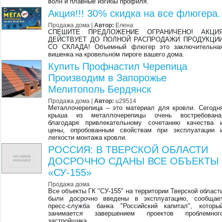
волн и плавные изгибы профиля.
Акция!!! 30% скидка на все флюгера.
Продажа дома |
Автор:
Елена
СПЕШИТЕ ПРЕДЛОЖЕНИЕ ОГРАНИЧЕНО! АКЦИ
ДЕЙСТВУЕТ ДО ПОЛНОЙ РАСПРОДАЖИ ПРОДУКЦИ
СО СКЛАДА! Объемный флюгер это заключительна
вишенка на кровельном пироге вашего дома.
Купить Профнастил Черепица
Производим в Запорожье
Мелитополь Бердянск
Продажа дома |
Автор:
u29514
Металлочерепица – это материал для кровли. Сегодн
крыша из металлочерепицы очень востребована
благодаря привлекательному сочетанию качества 
цены, опробованным свойствам при эксплуатации 
легкости монтажа кровли.
РОССИЯ: В ТВЕРСКОЙ ОБЛАСТИ
ДОСРОЧНО СДАНЫ ВСЕ ОБЪЕКТЫ
«СУ-155»
Продажа дома
Все объекты ГК "СУ-155" на территории Тверской област
были досрочно введены в эксплуатацию, сообщае
пресс-служба банка "Российский капитал", которы
занимается завершением проектов проблемног
застройщика.