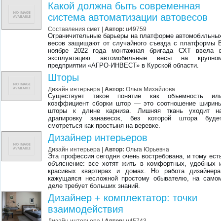
Какой должна быть современная
система автоматизации автовесов
Составления смет
|
Автор:
u49759
Ограничительные барьеры на платформе автомобильны
весов защищают от случайного съезда с платформы 
ноябре 2022 года монтажная бригада СХТ ввела 
эксплуатацию автомобильные весы на крупно
предприятии «АГРО-ИНВЕСТ» в Курской области.
Шторы
Дизайн интерьера
|
Автор:
Ольга Михайлова
Существует такое понятие как объемность ил
коэффициент сборки штор — это соотношение ширин
шторы к длине карниза. Лишняя ткань уходит н
драпировку занавесок, без которой штора буде
смотреться как простыня на веревке.
Дизайнер интерьеров
Дизайн интерьера
|
Автор:
Ольга Юрьевна
Эта профессия сегодня очень востребована, и тому ест
объяснение: все хотят жить в комфортных, удобных 
красивых квартирах и домах. Но работа дизайнера
кажущаяся несложной простому обывателю, на само
деле требует больших знаний.
Дизайнер + комплектатор: точки
взаимодействия
Дизайн интерьера
|
Автор:
u45743