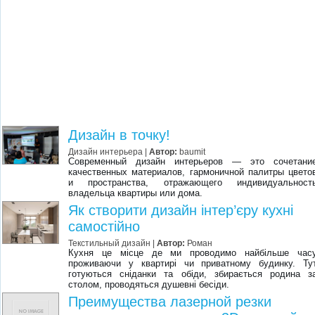
Дизайн в точку!
Дизайн интерьера
|
Автор:
baumit
Современный дизайн интерьеров — это сочетани
качественных материалов, гармоничной палитры цвето
и пространства, отражающего индивидуальност
владельца квартиры или дома.
Як створити дизайн інтер’єру кухні
самостійно
Текстильный дизайн
|
Автор:
Роман
Кухня це місце де ми проводимо найбільше час
проживаючи у квартирі чи приватному будинку. Ту
готуються сніданки та обіди, збирається родина з
столом, проводяться душевні бесіди.
Преимущества лазерной резки