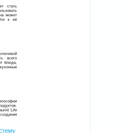
т стать
ьзовать
она может
йти к её
ключевой
ть всего
ят блюда,
ухонные
илософии
одуктов.
umit Life
 создания
стему