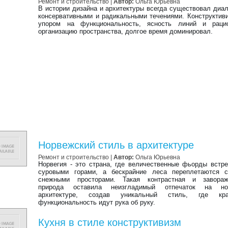
Ремонт и строительство |
Автор:
Ольга Юрьевна
В истории дизайна и архитектуры всегда существовал диа
консервативными и радикальными течениями. Конструктиви
упором на функциональность, ясность линий и раци
организацию пространства, долгое время доминировал.
Норвежский стиль в архитектуре
Ремонт и строительство |
Автор:
Ольга Юрьевна
Норвегия - это страна, где величественные фьорды встр
суровыми горами, а бескрайние леса переплетаются 
снежными просторами. Такая контрастная и завора
природа оставила неизгладимый отпечаток на но
архитектуре, создав уникальный стиль, где кр
функциональность идут рука об руку.
Кухня в стиле конструктивизм