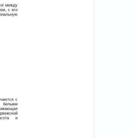
лог между
зм, с его
ональную
ечаются с
с белыми
живающая
рвежской
асота и