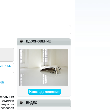
ВДОХНОВЕНИЕ
60
|
161-
ия
Наше вдохновения
ительным
 отделки
ВИДЕО
тоящие из
гипсовая