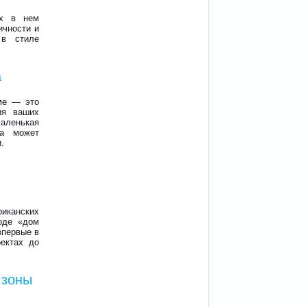
их в нем
ичности и
 в стиле
а
оме — это
ия ваших
аленькая
ра может
.
иканских
оде «дом
впервые в
оектах до
 зоны