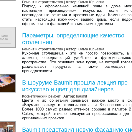
Ремонт и строительство |
Автор:
Ольга Юрьевна
Подход к оформлению каминной зоны в доме може
настоящим произведением искусства, если испол
нестандартные решения и креативные идеи. Каминная з
стать настоящей изюминкой вашего дома, если подо
оформлению с фантазией и вниманием к деталям.
Параметры, определяющие качество
столешниц
Ремонт и строительство |
Автор:
Ольга Юрьевна
Кухонная столешница - это не просто поверхность, а 
элемент, определяющий удобство и функциональнос
пространства. Это основная зона кухни, на которой готов
разделывают продукты, а также размещают к
принадлежности.
В шоуруме Baumit прошла лекция про
искусство и цвет для дизайнеров
Косметический ремонт
|
Автор:
baumit
Цвета и их сочетания занимают важное место в ф
«Баумит» наряду с экологичностью и безопасностью пр
Более 1000 самых разных оттенков собрано в палитре Ba
Colors, которой активно пользуются профессионалы для
оригинальных проектов.
Baumit представил новую фасадную си