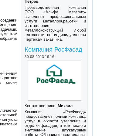
Петров
Производственная компания
ООО «Альфа Мегалит»
выполняет профессиональные
оздании
услуги металлообработки и
омещения.
изготовления
задачами,
металлоконструкций любой
трументом
сложности по индивидуальным
образить
чертежам заказчика.
Компания РосФасад
30-08-2013 16:16
аниченным
ть уютное
ть своим
Контактное лицо:
Михаил
тличается
Компания «РосФасад»
тельной
предоставляет полный комплекс
ения уюта
услуг в области утепления и
 цветовые
отделки фасадов, в том числе и
внутренние штукатурные
работы. Обновим фасад здания,