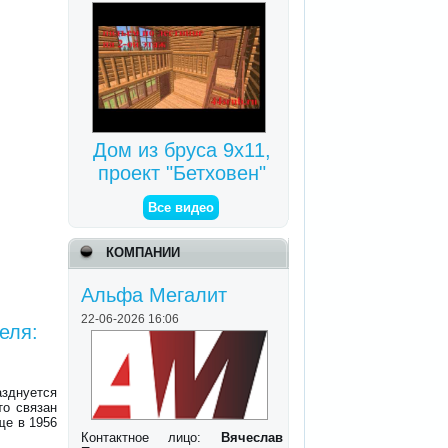
Дом из бруса 9х11,
проект "Бетховен"
Все видео
КОМПАНИИ
Альфа Мегалит
22-06-2026 16:06
еля:
азднуется
то связан
ще в 1956
Контактное лицо:
Вячеслав