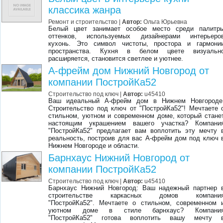
классика жанра
Ремонт и строительство |
Автор:
Ольга Юрьевна
Белый цвет занимает особое место среди палитр
оттенков, используемых дизайнерами интерьеро
кухонь. Это символ чистоты, простора и гармони
пространства. Кухня в белом цвете визуальн
расширяется, становится светлее и уютнее.
А-фрейм дом Нижний Новгород от
компании ПостройКа52
Строительство под ключ
|
Автор:
u45410
Ваш идеальный А-фрейм дом в Нижнем Новгороде
Строительство под ключ от "ПостройКа52"! Мечтаете 
стильном, уютном и современном доме, который стане
настоящим украшением вашего участка? Компани
"ПостройКа52" предлагает вам воплотить эту мечту 
реальность, построив для вас А-фрейм дом под ключ 
Нижнем Новгороде и области.
Барнхаус Нижний Новгород от
компании ПостройКа52
Строительство под ключ
|
Автор:
u45410
Барнхаус Нижний Новгород: Ваш надежный партнер 
строительстве каркасных домов компани
"ПостройКа52". Мечтаете о стильном, современном 
уютном доме в стиле барнхаус? Компани
"ПостройКа52" готова воплотить вашу мечту 