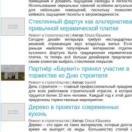
помещения и добавить ощущение свободы и легкости
Использование зеркальных панелей особенно актуальн
для небольших помещений, поскольку позволяе
избежать ощущения тесноты и загроможденности.
Стеклянный фартук как альтернатив
привычной керамической плитке
Ремонт и строительство |
Автор:
Ольга Юрьевна
Сегодня дизайн интерьера требует нестандартны
решений, отражающих вкус владельца жилья. Есл
раньше наиболее популярным материалом отделк
кухонного фартука была традиционная керамическа
плитка, то теперь всё больше дизайнеров предлагаю
своим клиентам выбрать стеклянное покрытие.
Партнёр «Баумит» принял участие в
торжестве ко Дню строителя
Ремонт и строительство |
Автор:
baumit
День строителя — главный профессиональный праздни
для всех работников строительной отрасли, в которо
трудится более 10 млн человек. Каждый год к этой дат
приурочены торжественные мероприятия.
Дерево в проектах современных
кухонь
Ремонт и строительство |
Автор:
Ольга Юрьевна
Дерево – это один из таких материалов, которые долго
время не выходят из моды. Большинство стилей 