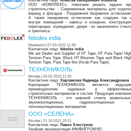
Контактное лицо:
Алексей Валерьевич Коньков
ООО «КОМПЛЕКС», помогаем решать задачи пр
строительстве. - Современные материалы для отделк
веранд и фасадов - Раздвижное безрамное остекление
А также панорамное остекление как снаружи так 
внутри помещений - навесы и козырьки, конструкции
перегородки, ограждения, двери - из закаленного стекл
и триплекса.
febolex india
Мурманск
| 07-03-2022 11:49
Контактное лицо:
febolex india
We are Dealer and Supplier of HT Tape, HT Para Tape/ Hig
Tension Para Tape, Black HT Bitumen Tape and Black Hig
Tension Tape, Para Tape like (Incab Para Tape).
ТЕХНОНИКОЛЬ
Москва
| 20-02-2022 11:30
Контактное лицо:
Харламова Надежда Александровна
Корпорация ТЕХНОНИКОЛЬ является ведущи
производителем надежных и эффективны
строительных материалов и систем. Продукция компани
ТЕХНОНИКОЛЬ - это широкий спектр кровельных
звукоизоляционных, гидроизоляционных 
теплоизоляционных материалов.
ООО «СЕЛЕНА»
Москва
| 21-10-2021 20:21
Контактное лицо:
Павел Хлестунов
Хвойная звукоизоляция #ЖИВИГРОМЧЕ!.