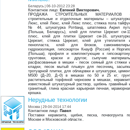
Беларусь
| 06-10-2012 23:28
Контактное лицо:
Евгений Викторович.
ПРОДАЖА СТРОИТЕЛЬНЫХ МАТЕРИАЛОВ 
cтроительные и отделочные материалы – штукатурк
Люкс, клей Люкс, клей Люкс плюс, стяжка пола тайфу
№ 44, штукатурка Ротбанд, шпатлевка Акрил пут
(Польша, Беларусь), клей для плитки Церезит см-1
плюс, клей для плитки Церезит см-16, штукатурк
Церезит, стяжка Церезит, клей для утеплителя 
пенопласта, клей для блоков, самонивелиры
гидроизоляция, гипсокартон Кнауф (Россия) и Норгип
(Польша), профиля и комплектующие к гипсокартону
грунтовки, краски и другое; сыпучие материал
расфасованные в мешки - песок сеяный для стяжки 
кладки, песок мытый плывун для песочниц, засыпк
тротуарной плитки, для облицовки и штукатурки, цемен
М500 (Д–20, Д–0) в мешках по 50 и 25 кг; грун
растительный торфяной чернозем в мешках, керамзит
известковый штукатурный раствор, щебень гравийный 
гранитный, глина красная карьерная печная, мраморна
крошка.
Нерудные технологии
Москва
| 29-04-2014 17:44
Контактное лицо:
Павел
Поставки керамзита, щебня, песка, почвогрунта п
Москве и Московской области..