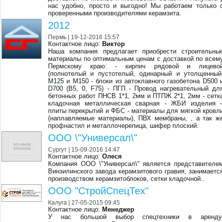
нас удобно, просто и выгодно! Мы работаем только 
проверенными производителями керамзита.
2012
Пермь
| 19-12-2016 15:57
Контактное лицо:
Виктор
Наша компания предлагает приобрести строительны
материалы по оптимальным ценам с доставкой по всем
Пермскому краю: - кирпич рядовой и лицево
(полнотелый и пустотелый, одинарный и утолщенный
М125 и М150 - блоки из автоклавного газобетона D500 
D700 (В5, 0, F75) - ПГП - Провод нагревательный дл
бетонных работ ПНСВ 1*1, 2мм и ПТПЖ 2*1, 2мм - сетк
кладочная металлическая сварная - ЖБИ изделия 
плиты перекрытий и ФБС - материалы для мягкой кровл
(наплавляемые материалы), ПВХ мембраны, , а так ж
профнастил и металлочерепица, шифер плоский.
ООО \"Универсал\"
Сургут
| 15-09-2016 14:47
Контактное лицо:
Олеся
Компания ООО \"Универсал\" является представителе
Винзилинского завода керамзитового гравия, занимаетс
производством керамзитоблоков, сетки кладочной..
ООО "СтройСпецТех"
Калуга
| 27-05-2015 09:45
Контактное лицо:
Менеджер
У нас большой выбор спецтехники в аренду