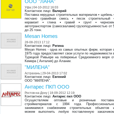
ООО "ЛАНА"
Уфа
| 04-10-2012 16:03
Контактное лицо:
Валерий
Поставка нерудных строительных материалов • щебень 
песчано гравийная смесь • песок строительный 
керамзит • глина • гравий • грунт • чернозе
автотранспортом (самосвалами) грузоподъемностью от 
до 25 тонн.
Mesan Homes
28-08-2013 17:12
Контактное лицо:
Регина
Mesan Homes - одна из самых опытных фирм, которая 
1975 года предоставляет свои услуги по недвижимости 
Турецкой Ривьере на побережье Средиземного моря о
Кемера ( Анталия) до Алании.
"МИЛЕНА"
Астрахань
| 29-04-2013 17:02
Контактное лицо:
Евгений
OOO "МИЛЕНА".
Антарес ПКП ООО
Ростов-на-Дону
| 18-09-2012 12:19
Контактное лицо:
Антарес пкп ООО
Осуществляем оптовые и розничные поставк
стройматериалов с 1994 года. Профессиональн
занимаемся снабжением строительных объектов 
можем выполнить любую поставленную заказчико