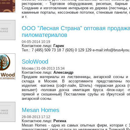
ресторанов; - Торговое оборудование, ресепшн, барные 
Создание и изготовление интерьеров из дерева (лестницы, 
каминные порталы, кессоновые потолки, стеновые панели,
и т.
ООО "Лесная Страна" оптовая продаж
пиломатериалов
04-05-2014 10:19
Контактное лицо:
Гарик
Тел.: 7 (495) 509 73 18 7 (926) 0 129 129 e-mail:info@brus4you.
SoloWood
Москва
| 31-08-2013 15:34
Контактное лицо:
Александр
Продаем материалы из лиственницы, ангарской сосны и
склада в Москве. В ассортименте представлены по
изделия: -вагонка (софт-лайн, Штиль) -террасная доска (
вельвет) -половая доска -имитация бруса -блок-хаус -
прямой и скошенный) Поставляем срубы из Иркутской о
ангарской сосны.
Mesan Homes
28-08-2013 17:12
Контактное лицо:
Регина
Mesan Homes - одна из самых опытных фирм, которая с 
предоставляет свои услуги по недвижимости в Турецкой Р