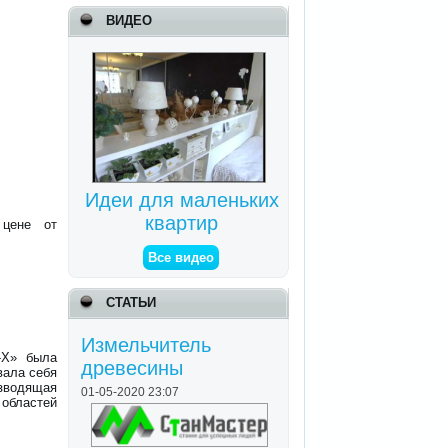
ВИДЕО
Идеи для маленьких
квартир
 цене от
Все видео
СТАТЬИ
Измельчитель
-Х» была
древесины
вала себя
зводящая
01-05-2020 23:07
бластей