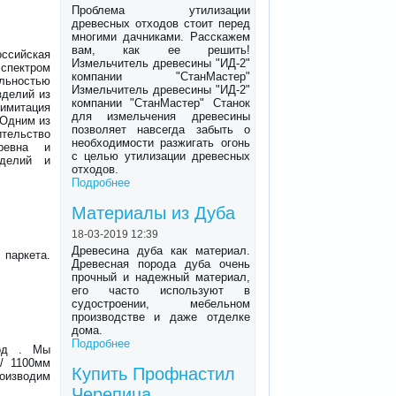
Проблема утилизации
древесных отходов стоит перед
многими дачниками. Расскажем
вам, как ее решить!
оссийская
Измельчитель древесины "ИД-2"
ектром
компании "СтанМастер"
ельностью
Измельчитель древесины "ИД-2"
зделий из
компании "СтанМастер" Станок
 имитация
для измельчения древесины
 Одним из
позволяет навсегда забыть о
тельство
необходимости разжигать огонь
ревна и
с целью утилизации древесных
зделий и
отходов.
Подробнее
Материалы из Дуба
18-03-2019 12:39
Древесина дуба как материал.
 паркета.
Древесная порода дуба очень
прочный и надежный материал,
его часто используют в
судостроении, мебельном
производстве и даже отделке
дома.
Подробнее
од . Мы
/ 1100мм
Купить Профнастил
роизводим
Черепица