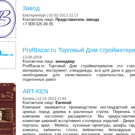
Завод
Екатеринбург
| 02-02-2013 21:17
Контактное лицо:
Представитель завода
+7 909 025 49 05.
ProfBazar.ru Торговый Дом стройматер
13-05-2016
Контактное лицо:
менеджер
ProfBazar.ru Торговый Дом стройматериалов это стро
материалы, инструмент, спецодежда, все для дачи и друг
необходимые для качественного строительства, р
отделочных работ.
ART-KEN
Казань
| 12-11-2013 11:44
Контактное лицо:
Евгений
Компания занимается производством нестандартной м
ценных пород дерева в различных стилях. Перечень п
компании постоянно расширяется. Мы предоставля
клиентам широкий ассортимент столярных изделий: - Двери
порталы, арки; - Мебель : кухонные гарнитуры, шкафы, га
комнаты, кабинеты, столы, библиотеки, бильярдные,
мебель, мебель для гостиниц, магазинов, аптек, мебель д