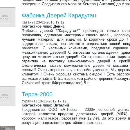
побережье Средиземного моря от Кемера ( Анталия) до Ала
Фабрика Дверей Карадуган
Казань
| 23-02-2013 19:12
Контактное лицо:
Денис
Фабрика Дверей \"Карадуган\" производит только каче
продукцию, сделаную мастерами своего дела , использ
лучший материал для изделий. В короткие сроки до 7 
задерживая заказа, вы сможете радоваться своей пок
работаем: С частными клиентами, предлагая хорошее 
межкомнатных дверей!!! С оптовыми организациями, дав
цену на межкомнатные двери!!! Со строительными фирма
гарантию на поставку межкомнатных дверей в срок!!
Экологически чистые межкомнатные двери из массива 
сосны!!! Очень хорошее качество обслуживания-Мы доро
клиентом!!! Очень хорошая система скидок!!! Есть рассроч
вы можете найти: В Балтасинском районе, деревня Карадуга
Сибирский тракт 64(производство) В г.
Терра-2000
Украина
| 13-12-2012 17:12
Контактное лицо:
Виталий
Предприятие ООО «А.Терра - 2000» основной деятел
которой является продажа деревянных дверей (МДФ),
коробок, наличников, работает уже 12 лет. За это время 
репутацию надежного и достойного партнера.