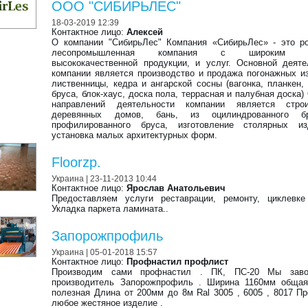
ООО "СИБИРЬЛЕС"
18-03-2019 12:39
Контактное лицо:
Алексей
О компании "СибирьЛес" Компания «СибирьЛес» - это р
лесопромышленная компания с широким сп
высококачественной продукции, и услуг. Основной деят
компании является производство и продажа погонажных и
лиственницы, кедра и ангарской сосны (вагонка, планкен,
бруса, блок-хаус, доска пола, террасная и палубная доска)
направлений деятельности компании является строи
деревянных домов, бань, из оцилиндрованного б
профилированного бруса, изготовление столярных и
установка малых архитектурных форм.
Floorzp.
Украина
| 23-11-2013 10:44
Контактное лицо:
Ярослав Анатольевич
Предоставляем услуги реставрации, ремонту, циклевке
Укладка паркета ламината..
Запорожпрофиль
Украина
| 05-01-2018 15:57
Контактное лицо:
Профнастил профлист
Производим сами профнастил . ПК, ПС-20 Мы зав
производитель Запорожпрофиль . Ширина 1160мм общая
полезная Длина от 200мм до 8м Ral 3005 , 6005 , 8017 П
любое жестяное изделие .