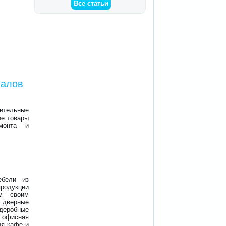
Все статьи
иалов
ительные
ие товары
емонта и
ебели из
родукции
ем своим
, дверные
рдеробные
 офисная
ля кафе и