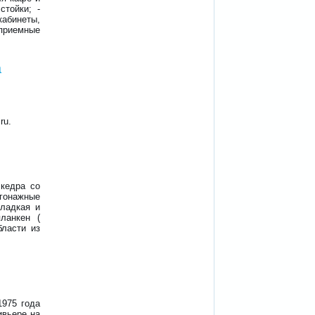
стойки; -
кабинеты,
 приемные
а
ru.
 кедра со
гонажные
гладкая и
планкен (
бласти из
1975 года
ивьере на