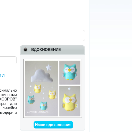
ВДОХНОВЕНИЕ
ми
симально
отипными
 КОВРОВ"
ырья, для
 линейки
 модерн и
Наше вдохновения