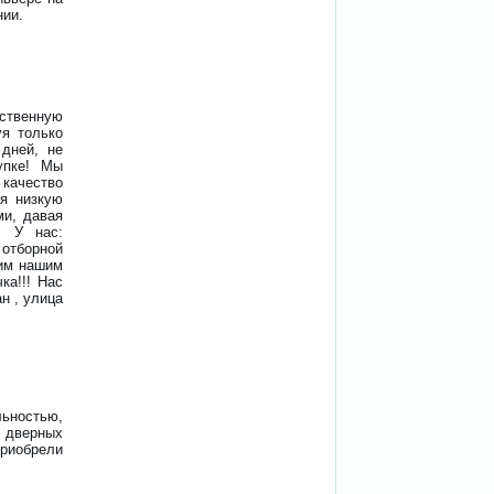
нии.
ственную
уя только
дней, не
упке! Мы
качество
ая низкую
ми, давая
! У нас:
отборной
жим нашим
ка!!! Нас
н , улица
ьностью,
 дверных
приобрели