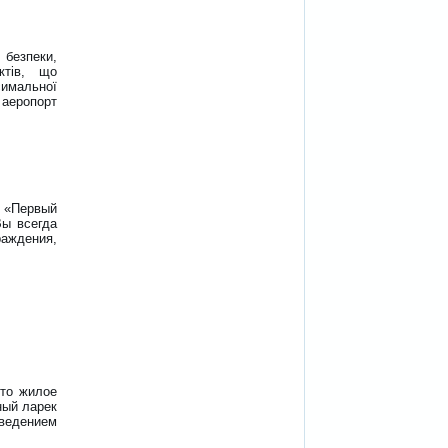
 безпеки,
ктів, що
имальної
аеропорт
я «Первый
Вы всегда
аждения,
это жилое
ный ларек
оведением