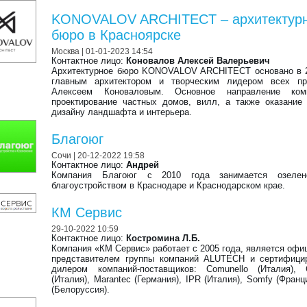
KONOVALOV ARCHITECT – архитектур
бюро в Красноярске
Москва
| 01-01-2023 14:54
Контактное лицо:
Коновалов Алексей Валерьевич
Архитектурное бюро KONOVALOV ARCHITECT основано в 2
главным архитектором и творческим лидером всех пр
Алексеем Коноваловым. Основное направление ко
проектирование частных домов, вилл, а также оказание
дизайну ландшафта и интерьера.
Благоюг
Cочи
| 20-12-2022 19:58
Контактное лицо:
Андрей
Компания Благоюг с 2010 года занимается озеле
благоустройством в Краснодаре и Краснодарском крае.
КМ Сервис
29-10-2022 10:59
Контактное лицо:
Костромина Л.Б.
Компания «КМ Сервиc» работает с 2005 года, является оф
представителем группы компаний ALUTECH и сертифици
дилером компаний-поставщиков: Comunello (Италия),
(Италия), Marantec (Германия), IPR (Италия), Somfy (Франци
(Белоруссия).