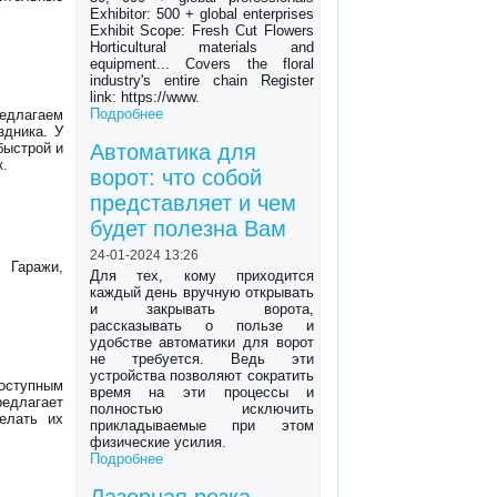
Exhibitor: 500 + global enterprises
Exhibit Scope: Fresh Cut Flowers
Horticultural materials and
equipment... Covers the floral
industry's entire chain Register
link: https://www.
Подробнее
едлагаем
здника. У
быстрой и
Автоматика для
к.
ворот: что собой
представляет и чем
будет полезна Вам
24-01-2024 13:26
 Гаражи,
Для тех, кому приходится
каждый день вручную открывать
и закрывать ворота,
рассказывать о пользе и
удобстве автоматики для ворот
не требуется. Ведь эти
устройства позволяют сократить
доступным
время на эти процессы и
длагает
полностью исключить
елать их
прикладываемые при этом
физические усилия.
Подробнее