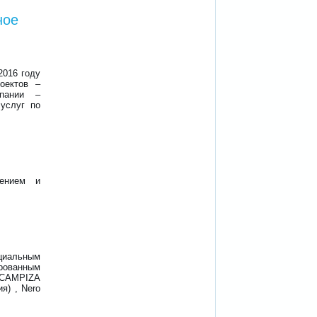
ное
016 году
оектов –
мпании –
 услуг по
нением и
ициальным
рованным
 CAMPIZA
я) , Nero