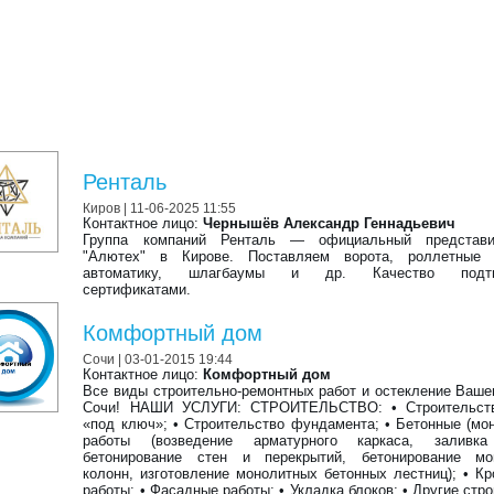
Ренталь
Киров
| 11-06-2025 11:55
Контактное лицо:
Чернышёв Александр Геннадьевич
Группа компаний Ренталь — официальный представ
"Алютех" в Кирове. Поставляем ворота, роллетные 
автоматику, шлагбаумы и др. Качество подтв
сертификатами.
Комфортный дом
Cочи
| 03-01-2015 19:44
Контактное лицо:
Комфортный дом
Все виды строительно-ремонтных работ и остекление Ваше
Сочи! НАШИ УСЛУГИ: СТРОИТЕЛЬСТВО: • Строительст
«под ключ»; • Строительство фундамента; • Бетонные (мо
работы (возведение арматурного каркаса, заливка
бетонирование стен и перекрытий, бетонирование мо
колонн, изготовление монолитных бетонных лестниц); • К
работы; • Фасадные работы; • Укладка блоков; • Другие стр