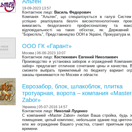
Альтен
19-09-2023 13:57
Контактное лицо:
Василь Федорович
Компанія "Альтен", що спеціалізується в галузі Систем
успішно реалізувала безліч високотехнологічних прое
вимагають бездоганного професіоналізму та макс
відповідальності на таких об'єктах, як: Державний 
"Бориспіль", Представництво ООН в Україні, Прокуратура м.
ООО ГК «Гарант»
Москва
| 06-06-2023 10:07
Контактное лицо:
Костюкевич Евгений Николаевич
Производство и установка заборов и ограждений Компани
забор» предлагает отличное сочетание цены и качества. 
сможете выбрать приемлемый по бюджету вариант огр
заказы принимаются по Москве и области.
Еврозабор, блок, шлакоблок, плитка
тротуарная, ворота – компания «Master
Zabor»
Украина
| 05-07-2016 14:57
Контактное лицо:
Николай Луценко
С компанией «Master Zabor» любая Ваша стройка, будь 
помещение, целый комплекс, небольшое здание под цветоч
или же ограждение Вашего участка, станет приятным пр
времени.