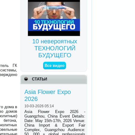
10 невероятных
ТЕХНОЛОГИЙ
БУДУЩЕГО
итель ГК
Все видео
системы,
ерждено
СТАТЬИ
Asia Flower Expo
2026
10-03-2026 05:14
го дома в
во домов
Asia Flower Expo 2026 -
нолитные)
Guangzhou, China Event Details:
 бетона,
Date: May 15th-17th, 2026 Venue:
нолитных
China Import & Export Fair
ровельные
Complex, Guangzhou Audience:
оительные
50, 000 + global professionals