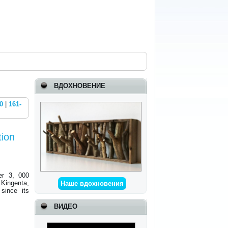
ВДОХНОВЕНИЕ
0
|
161-
tion
er 3, 000
 Kingenta,
Наше вдохновения
 since its
ВИДЕО