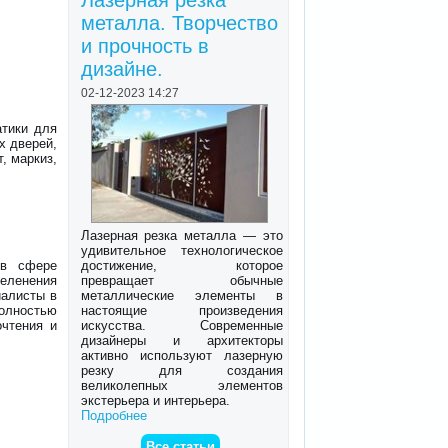
Лазерная резка
металла. Творчество
и прочность в
дизайне.
02-12-2023 14:27
атики для
х дверей,
, маркиз,
Лазерная резка металла — это
удивительное технологическое
достижение, которое
 в сфере
превращает обычные
еленения
металлические элементы в
иалисты в
настоящие произведения
полностью
искусства. Современные
очтения и
дизайнеры и архитекторы
активно используют лазерную
резку для создания
великолепных элементов
экстерьера и интерьера.
Подробнее
Все статьи