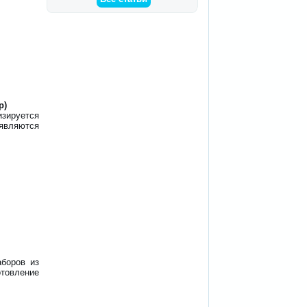
р)
изируется
 являются
аборов из
отовление