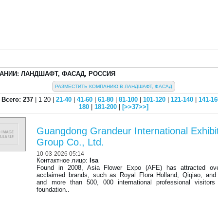
АНИИ: ЛАНДШАФТ, ФАСАД, РОССИЯ
РАЗМЕСТИТЬ КОМПАНИЮ В ЛАНДШАФТ, ФАСАД
Всего: 237
| 1-20 |
21-40
|
41-60
|
61-80
|
81-100
|
101-120
|
121-140
|
141-16
180
|
181-200
|
[>>37>>]
Guangdong Grandeur International Exhibi
Group Co., Ltd.
10-03-2026 05:14
Контактное лицо:
Isa
Found in 2008, Asia Flower Expo (AFE) has attracted ov
acclaimed brands, such as Royal Flora Holland, Qiqiao, and
and more than 500, 000 international professional visitors
foundation..