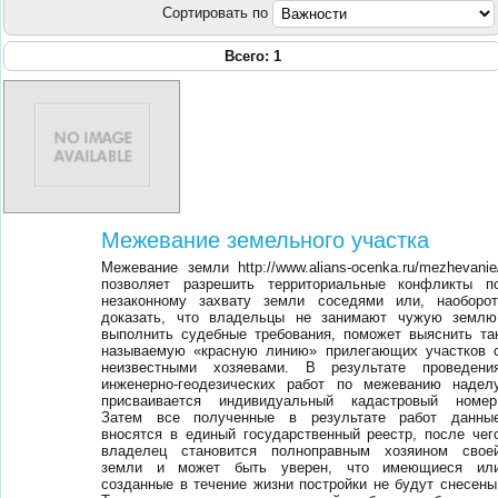
Сортировать по
Всего: 1
Межевание земельного участка
Межевание земли http://www.alians-ocenka.ru/mezhevanie
позволяет разрешить территориальные конфликты п
незаконному захвату земли соседями или, наоборот
доказать, что владельцы не занимают чужую землю
выполнить судебные требования, поможет выяснить та
называемую «красную линию» прилегающих участков 
неизвестными хозяевами. В результате проведени
инженерно-геодезических работ по межеванию надел
присваивается индивидуальный кадастровый номер
Затем все полученные в результате работ данны
вносятся в единый государственный реестр, после чег
владелец становится полноправным хозяином свое
земли и может быть уверен, что имеющиеся ил
созданные в течение жизни постройки не будут снесены