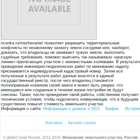
ocenka.ru/mezhevanie/ позволяет разрешить территориальные
конфликты по незаконному захвату земли соседями или, наоборот,
доказать, что владельцы не занимают чужую землю, выполнить
судебные требования, поможет выяснить так называемую «красную
линию» прилегающих участков с неизвестными хозяевами. В результат
проведения инженерно-геодезических работ по межеванию наделу
присваивается индивидуальный кадастровый номер. Затем все
полученные в результате работ данные вносятся в единый
государственный реестр, после чего владелец становится
полноправным хозяином своей земли и может быть уверен, что
имеющиеся или созданные в течение жизни постройки не будут
снесены. Также, после проведения такой работы, собственник получает
технические условия, чтобы подключить коммуникации, что в будущем
существенно повысит стоимость земельного участка.
Информация о сайте:
Информация о домене и SEO
Трафик
Истори
Контакты
Каталог ссылок
© ДивоСтрой Россия, 2011-2026.
Межевание земельного участка, Россия,