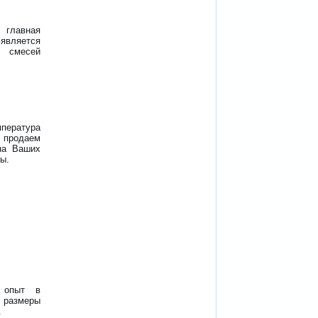
 главная
является
х смесей
пература
, продаем
 на Ваших
мы.
 опыт в
е размеры
.