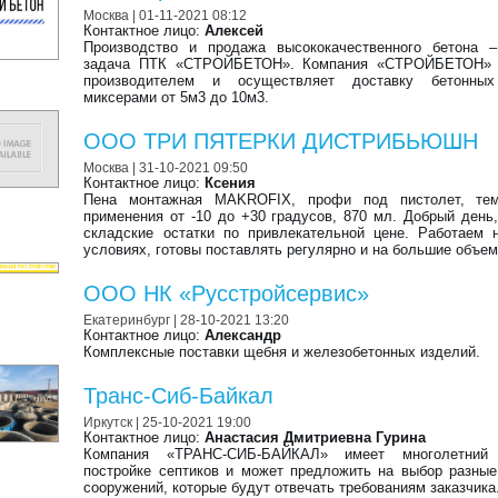
Москва
| 01-11-2021 08:12
Контактное лицо:
Алексей
Производство и продажа высококачественного бетона –
задача ПТК «СТРОЙБЕТОН». Компания «СТРОЙБЕТОН» 
производителем и осуществляет доставку бетонны
миксерами от 5м3 до 10м3.
ООО ТРИ ПЯТЕРКИ ДИСТРИБЬЮШН
Москва
| 31-10-2021 09:50
Контактное лицо:
Ксения
Пена монтажная MAKROFIX, профи под пистолет, тем
применения от -10 до +30 градусов, 870 мл. Добрый день
складские остатки по привлекательной цене. Работаем
условиях, готовы поставлять регулярно и на большие объе
ООО НК «Русстройсервис»
Екатеринбург
| 28-10-2021 13:20
Контактное лицо:
Александр
Комплексные поставки щебня и железобетонных изделий.
Транс-Сиб-Байкал
Иркутск
| 25-10-2021 19:00
Контактное лицо:
Анастасия Дмитриевна Гурина
Компания «ТРАНС-СИБ-БАЙКАЛ» имеет многолетний
постройке септиков и может предложить на выбор разны
сооружений, которые будут отвечать требованиям заказчика