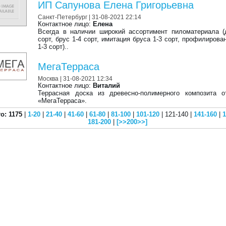
ИП Сапунова Елена Григорьевна
Санкт-Петербург
| 31-08-2021 22:14
Контактное лицо:
Елена
Всегда в наличии широкий ассортимент пиломатериала (
сорт, брус 1-4 сорт, имитация бруса 1-3 сорт, профилирова
1-3 сорт)..
МегаТерраса
Москва
| 31-08-2021 12:34
Контактное лицо:
Виталий
Террасная доска из древесно-полимерного композита 
«МегаТерраса».
о: 1175
|
1-20
|
21-40
|
41-60
|
61-80
|
81-100
|
101-120
| 121-140 |
141-160
|
1
181-200
|
[>>200>>]