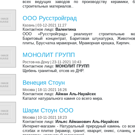
всех ведущих заводов по производству керамики, бр
строительных материалов..
ООО Русстройград
Казань
| 03-12-2021 11:27
Контактное лицо:
Валентина
ООО «Русстройград» реализует строительные мат
Баритовый концентрат, Баритовая штукатурка, Животно
плиты, Брусчатка мраморная, Мраморная крошка, Кирпич.
МОНОЛИТ ГРУПП
Ростов-на-Дону
| 23-11-2021 10:43
Контактное лицо:
МОНОЛИТ ГРУПП
Щебень гранитный, отсев из ДНР.
Венеция Стоун
Москва
| 18-11-2021 16:26
Контактное лицо:
Айман Аль-Науайсех
Каталог натурального камня со всего мира.
Шарм Стоун ООО
Москва
| 10-11-2021 18:23
Контактное лицо:
Ильяс Айманович Аль-Науайсех
Интернет-магазин - Натуральный природный камень со все
слэбах и плитке (мрамор, гранит, кварцит, оникс, сланец, и