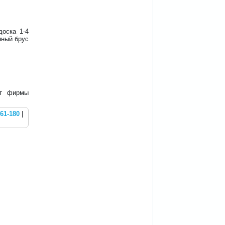
доска 1-4
нный брус
от фирмы
61-180
|