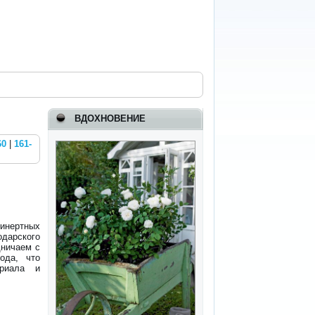
ВДОХНОВЕНИЕ
60
|
161-
 инертных
одарского
дничаем с
ода, что
ериала и