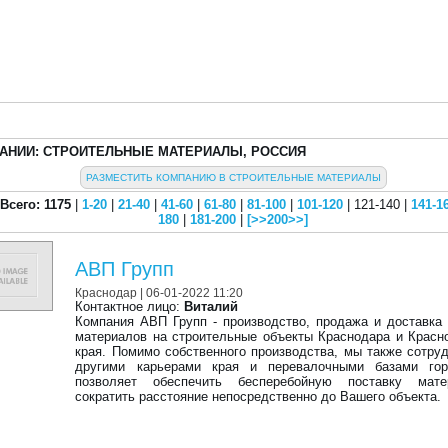
АНИИ: СТРОИТЕЛЬНЫЕ МАТЕРИАЛЫ, РОССИЯ
РАЗМЕСТИТЬ КОМПАНИЮ В СТРОИТЕЛЬНЫЕ МАТЕРИАЛЫ
Всего: 1175
|
1-20
|
21-40
|
41-60
|
61-80
|
81-100
|
101-120
| 121-140 |
141-1
180
|
181-200
|
[>>200>>]
АВП Групп
Краснодар
| 06-01-2022 11:20
Контактное лицо:
Виталий
Компания АВП Групп - производство, продажа и доставка
материалов на строительные объекты Краснодара и Красн
края. Помимо собственного производства, мы также сотру
другими карьерами края и перевалочными базами гор
позволяет обеспечить бесперебойную поставку мат
сократить расстояние непосредственно до Вашего объекта.