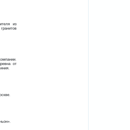
ителя из
 гранитов
мпании.
бревна от
линия.
оскве.
ньон».