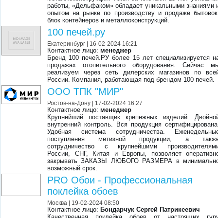
работы, «Дельфаком» обладает уникальными знаниями 
опытом на рынке по производству и продаже бытовок
блок контейнеров и металлоконструкций.
100 печей.ру
Екатеринбург
| 16-02-2024 16:21
Контактное лицо:
менеджер
Бренд 100 печей.РУ более 15 лет специализируется н
продажах отопительного оборудования. Сейчас м
реализуем через сеть дилерских магазинов по все
России. Компания, работающая под брендом 100 печей.
ООО ТПК "МИР"
Ростов-на-Дону
| 17-02-2024 16:27
Контактное лицо:
менеджер
Крупнейший поставщик крепежных изделий. Двойно
внутренний контроль. Вся продукция сертифицирована
Удобная система сотрудничества. Еженедельны
поступления метизной продукции, а такж
сотрудничество с крупнейшими производителям
России, СНГ, Китая и Европы, позволяет оперативн
закрывать ЗАКАЗЫ ЛЮБОГО РАЗМЕРА в минимальн
возможный срок.
PRO Обои - Профессиональная
поклейка обоев
Москва
| 19-02-2024 08:50
Контактное лицо:
Бондарчук Сергей Патрикеевич
Качественная поклейка обоев от настоящих гур