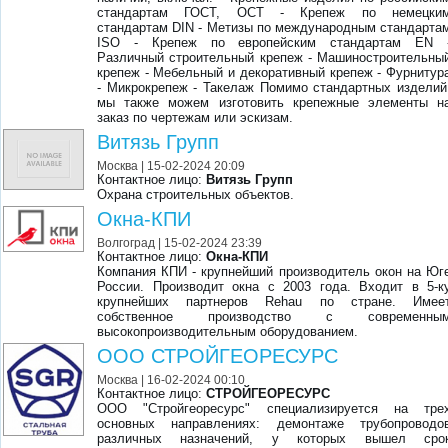
стандартам ГОСТ, ОСТ - Крепеж по немецки
стандартам DIN - Метизы по международным стандарта
ISO - Крепеж по европейским стандартам EN 
Различный строительный крепеж - Машиностроительны
крепеж - Мебельный и декоративный крепеж - Фурнитур
- Микрокрепеж - Такелаж Помимо стандартных изделий
мы также можем изготовить крепежные элементы н
заказ по чертежам или эскизам.
Витязь Групп
Москва
| 15-02-2024 20:09
Контактное лицо:
Витязь Групп
Охрана строительных объектов.
Окна-КПИ
Волгоград
| 15-02-2024 23:39
Контактное лицо:
Окна-КПИ
Компания КПИ - крупнейший производитель окон на Юг
России. Производит окна с 2003 года. Входит в 5-к
крупнейших партнеров Rehau по стране. Имее
собственное производство с современны
высокопроизводительным оборудованием.
ООО СТРОЙГЕОРЕСУРС
Москва
| 16-02-2024 00:10
Контактное лицо:
СТРОЙГЕОРЕСУРС
ООО "Стройгеоресурс" специализируется на тре
основных направлениях: демонтаже трубопроводо
различных назначений, у которых вышел сро