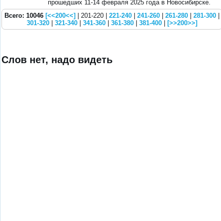
прошедших 11-14 февраля 2025 года в Новосибирске.
Всего: 10046
[<<200<<]
| 201-220 |
221-240
|
241-260
|
261-280
|
281-300
|
301-320
|
321-340
|
341-360
|
361-380
|
381-400
|
[>>200>>]
Слов нет, надо видеть