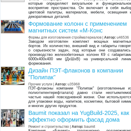
которые определяют визуальное и функционально
восприятие пространства. Он включает в себя выбо
цветовой палитры, материалов, мебели, освещения 
декоративных деталей.
Формование колонн с применением
магнитных систем «М-Конс
Формы для изготовления стройматериалов
|
Автор:
u46536
Заводом изготовлен комплект мощных магнитны
бортов. Их количество, внешний вид и габариты говоря
о серьезности задач, под которые они создавались
производство железобетонных колонн К9 с габаритам
6000х400х400 мм (ДхШхВ) на универсальной лини
формования.
Дизайн ПЭТ-флаконов в компании
"Полипак"
Прочие услуги
|
Автор:
u35968
ПЭТ-флаконы компании "Полипак" (изготовленные и
полиэтилентерефталата) давно стали неотъемлемо
частью нашей повседневной жизни. Они используютс
для упаковки воды, напитков, косметики, бытовой хими
и многих других продуктов.
Baumit показал на YugBuild-2025, как
эффектно оформить фасад дома
Ремонт и строительство
|
Автор:
baumit
Компания «Баумит» традиционно поддерживае