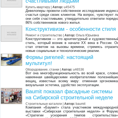
счастливыми людьми
Купить квартиру
|
Автор:
u45475
Девелоперы провели собственное исследование индекс
счастья среди своих клиентов. На вопрос, чувствуют л
они себя счастливыми, утвердительно ответили порядк
86% собственников нового жилья.
Конструктивизм - особенности стиля
Ремонт и строительство
|
Автор:
Ольга Юрьевна
Конструктивизм — это архитектурный и художественны
стиль, который возник в начале XX века в России. О
стал ответом на вызовы времени, стремясь отразит
новые социальные и технологические реалии.
Формы ригелей: настоящий
мультитул!
Оборудование, станки
|
Автор:
u46536
Вот она многофункциональность во всей красе, словн
навеянная швейцарскими изобретателями полезнейши
вещиц, известных всему миру: отменная эргономика
визуальная эстетика, удобство эксплуатации.
Baumit показал фасадные системы
на Сибирской строительной неделе
Строительные каталоги
|
Автор:
baumit
Компания «Баумит» стала участником международно
выставки «Сибирская строительная неделя» и Форум
«Стратегии ускорения темпов строительства»