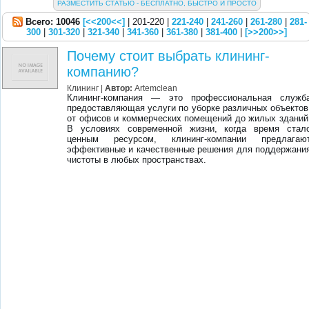
РАЗМЕСТИТЬ СТАТЬЮ - БЕСПЛАТНО, БЫСТРО И ПРОСТО
Всего: 10046
[<<200<<]
| 201-220 |
221-240
|
241-260
|
261-280
|
281-
300
|
301-320
|
321-340
|
341-360
|
361-380
|
381-400
|
[>>200>>]
Почему стоит выбрать клининг-
компанию?
Клининг
|
Автор:
Artemclean
Клининг-компания — это профессиональная служб
предоставляющая услуги по уборке различных объектов
от офисов и коммерческих помещений до жилых зданий
В условиях современной жизни, когда время стал
ценным ресурсом, клининг-компании предлагаю
эффективные и качественные решения для поддержани
чистоты в любых пространствах.