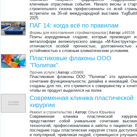
ключевые отраслевые события. Начало весны и стар
строительного сезона профессионалы со всей стран
встретили на 35-ой международной выставке YugBuild
2025.
ПАГ 14: когда всё по правилам
Формы для изготовления стройматериалов
|
Автор:
u46536
Плиты аэродромные гладкие, которые производят и
металлоформ великолукского завода «М-Конструктор»
отличаются особой прочностью, долговечностью 
устойчивостью к сложным климатическим условиям.
Пластиковые флаконы ООО
"Полипак".
Прочие услуги
|
Автор:
u35968
Пластиковые флаконы ООО "Полипак" это идеально
сочетание функциональности, дизайна и инноваций. Он
созданы для тех, кто стремится к совершенству и хочет
чтобы их продукт выделялся на полке.
Современная клиника пластической
хирургии
Ремонт и строительство
|
Автор:
Ольга Юрьевна
Современная клиника пластической хирурги
представляет собой уникальное сочетание высоки
технологий, профессионализма и заботы о пациентах. 
последние годы пластическая хирургия стала доступно
и популярной, привлекая людей, стремящихся улучшит