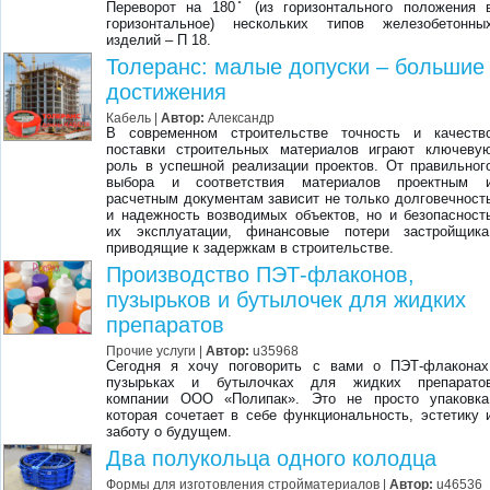
Переворот на 180 ̊ (из горизонтального положения 
горизонтальное) нескольких типов железобетонны
изделий – П 18.
Толеранс: малые допуски – большие
достижения
Кабель
|
Автор:
Александр
В современном строительстве точность и качеств
поставки строительных материалов играют ключеву
роль в успешной реализации проектов. От правильног
выбора и соответствия материалов проектным 
расчетным документам зависит не только долговечност
и надежность возводимых объектов, но и безопасност
их эксплуатации, финансовые потери застройщика
приводящие к задержкам в строительстве.
Производство ПЭТ-флаконов,
пузырьков и бутылочек для жидких
препаратов
Прочие услуги
|
Автор:
u35968
Сегодня я хочу поговорить с вами о ПЭТ-флаконах
пузырьках и бутылочках для жидких препарато
компании ООО «Полипак». Это не просто упаковка
которая сочетает в себе функциональность, эстетику 
заботу о будущем.
Два полукольца одного колодца
Формы для изготовления стройматериалов
|
Автор:
u46536